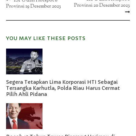
Post
ISPU dan Hotspot 8
Provinsi 20 Desember 2023
Provinsi 19 Desember 2023
navigation
YOU MAY LIKE THESE POSTS
Segera Tetapkan Lima Korporasi HTI Sebagai
Tersangka Karhutla, Polda Riau Harus Cermat
Pilih Ahli Pidana