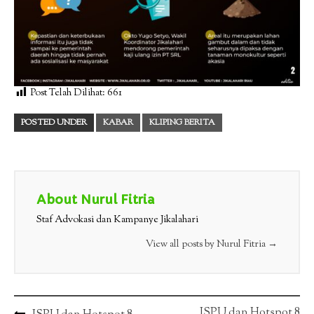
Post Telah Dilihat:
661
POSTED UNDER
KABAR
KLIPING BERITA
About Nurul Fitria
Staf Advokasi dan Kampanye Jikalahari
View all posts by Nurul Fitria
→
ISPU dan Hotspot 8