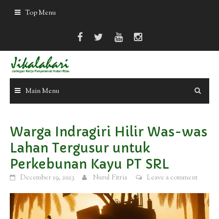
Skip
Top Menu
to
content
Main Menu
Warga Indragiri Hilir Was-was
Lahan Tergusur untuk
Perkebunan Kayu PT SRL
December 19, 2023
Nurul Fitria
Leave a comment