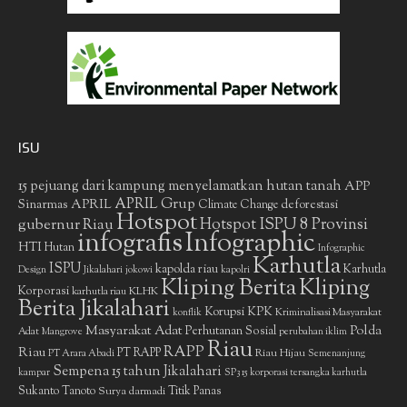
ISU
15 pejuang dari kampung menyelamatkan hutan tanah
APP
APRIL Grup
Sinarmas
APRIL
deforestasi
Climate Change
Hotspot
gubernur Riau
Hotspot ISPU 8 Provinsi
infografis
Infographic
HTI
Hutan
Infographic
Karhutla
ISPU
kapolda riau
Karhutla
Design
Jikalahari
jokowi
kapolri
Kliping Berita
Kliping
Korporasi
KLHK
karhutla riau
Berita Jikalahari
Korupsi
KPK
Kriminalisasi Masyarakat
konflik
Masyarakat Adat
Polda
Perhutanan Sosial
Adat
Mangrove
perubahan iklim
Riau
RAPP
Riau
PT RAPP
Riau Hijau
PT Arara Abadi
Semenanjung
Sempena 15 tahun Jikalahari
kampar
SP3 15 korporasi tersangka karhutla
Sukanto Tanoto
Surya darmadi
Titik Panas