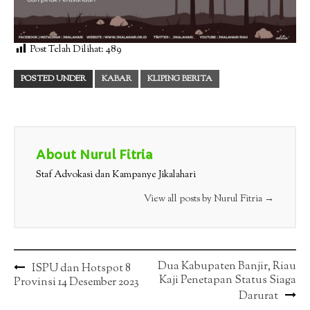
Post Telah Dilihat:
489
POSTED UNDER
KABAR
KLIPING BERITA
About Nurul Fitria
Staf Advokasi dan Kampanye Jikalahari
View all posts by Nurul Fitria
→
Post
Dua Kabupaten Banjir, Riau
ISPU dan Hotspot 8
Kaji Penetapan Status Siaga
Provinsi 14 Desember 2023
navigation
Darurat