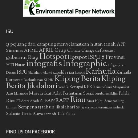
ISU
15 pejuang dari kampung menyelamatkan hutan tanah
APP
APRIL Grup
Sinarmas
APRIL
deforestasi
Climate Change
Hotspot
gubernur Riau
Hotspot ISPU 8 Provinsi
infografis
Infographic
HTI
Hutan
Infographic
Karhutla
ISPU
kapolda riau
Karhutla
Design
Jikalahari
jokowi
kapolri
Kliping Berita
Kliping
Korporasi
KLHK
karhutla riau
Berita Jikalahari
Korupsi
KPK
Kriminalisasi Masyarakat
konflik
Masyarakat Adat
Polda
Perhutanan Sosial
Adat
Mangrove
perubahan iklim
Riau
RAPP
Riau
PT RAPP
Riau Hijau
PT Arara Abadi
Semenanjung
Sempena 15 tahun Jikalahari
kampar
SP3 15 korporasi tersangka karhutla
Sukanto Tanoto
Surya darmadi
Titik Panas
FIND US ON FACEBOOK