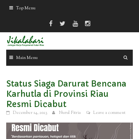
Skip
Top Menu
to
content
Main Menu
Status Siaga Darurat Bencana
Karhutla di Provinsi Riau
Resmi Dicabut
December 14, 2023
Nurul Fitria
Leave a comment