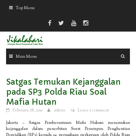
Skip
Top Menu
to
content
Main Menu
Satgas Temukan Kejanggalan
pada SP3 Polda Riau Soal
Mafia Hutan
February 18, 2011
admin
Leave a comment
Jakarta – Satgas Pemberantasan Mafia Hukum menemukan
kejanggalan dalam penerbitan Surat Penetapan Penghentian
Penyidikan (SP3) kepada 14 perusahaan perkayuan oleh Polda Riau