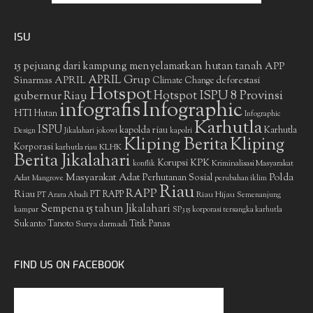
ISU
15 pejuang dari kampung menyelamatkan hutan tanah
APP
APRIL Grup
Sinarmas
APRIL
deforestasi
Climate Change
Hotspot
gubernur Riau
Hotspot ISPU 8 Provinsi
infografis
Infographic
HTI
Hutan
Infographic
Karhutla
ISPU
kapolda riau
Karhutla
Design
Jikalahari
jokowi
kapolri
Kliping Berita
Kliping
Korporasi
KLHK
karhutla riau
Berita Jikalahari
Korupsi
KPK
Kriminalisasi Masyarakat
konflik
Masyarakat Adat
Polda
Perhutanan Sosial
Adat
Mangrove
perubahan iklim
Riau
RAPP
Riau
PT RAPP
Riau Hijau
PT Arara Abadi
Semenanjung
Sempena 15 tahun Jikalahari
kampar
SP3 15 korporasi tersangka karhutla
Sukanto Tanoto
Surya darmadi
Titik Panas
FIND US ON FACEBOOK