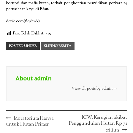
korupsi dan mafia hutan, terkait penghentian penyidikan perkara 14
perusahaan kayu di Riau.
detik.com(fiq/nwk)
Post Telah Dilihat:
319
POSTED UNDER
KLIPING BERITA
About admin
View all posts by admin
→
Post
ICW: Kerugian akibat
Moratorium Hanya
Penggundulan Hutan Rp 71
untuk Hutan Primer
navigation
triliun