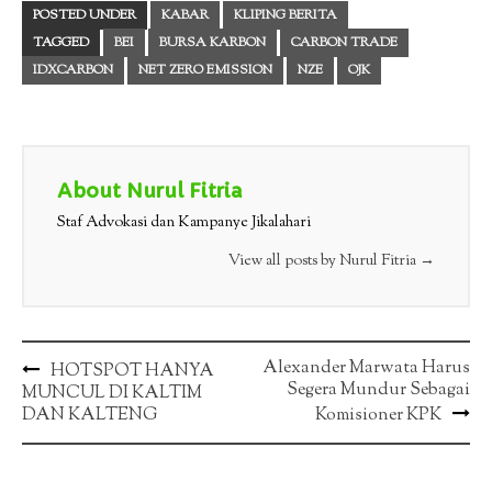
POSTED UNDER
KABAR
KLIPING BERITA
TAGGED
BEI
BURSA KARBON
CARBON TRADE
IDXCARBON
NET ZERO EMISSION
NZE
OJK
About Nurul Fitria
Staf Advokasi dan Kampanye Jikalahari
View all posts by Nurul Fitria
→
Post
Alexander Marwata Harus
HOTSPOT HANYA
Segera Mundur Sebagai
MUNCUL DI KALTIM
navigation
DAN KALTENG
Komisioner KPK