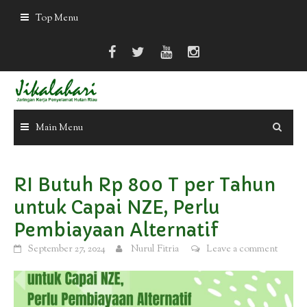
Skip
Top Menu
to
content
Main Menu
RI Butuh Rp 800 T per Tahun
untuk Capai NZE, Perlu
Pembiayaan Alternatif
September 27, 2024
Nurul Fitria
Leave a comment