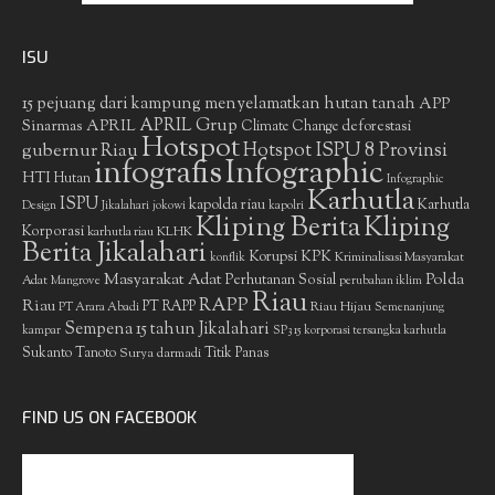
ISU
15 pejuang dari kampung menyelamatkan hutan tanah
APP
APRIL Grup
Sinarmas
APRIL
deforestasi
Climate Change
Hotspot
gubernur Riau
Hotspot ISPU 8 Provinsi
infografis
Infographic
HTI
Hutan
Infographic
Karhutla
ISPU
kapolda riau
Karhutla
Design
Jikalahari
jokowi
kapolri
Kliping Berita
Kliping
Korporasi
KLHK
karhutla riau
Berita Jikalahari
Korupsi
KPK
Kriminalisasi Masyarakat
konflik
Masyarakat Adat
Polda
Perhutanan Sosial
Adat
Mangrove
perubahan iklim
Riau
RAPP
Riau
PT RAPP
Riau Hijau
PT Arara Abadi
Semenanjung
Sempena 15 tahun Jikalahari
kampar
SP3 15 korporasi tersangka karhutla
Sukanto Tanoto
Surya darmadi
Titik Panas
FIND US ON FACEBOOK