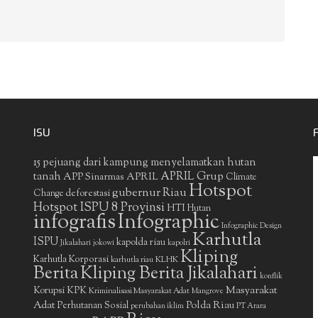
ISU
15 pejuang dari kampung menyelamatkan hutan
APRIL Grup
tanah
APP Sinarmas
APRIL
Climate
Hotspot
gubernur Riau
deforestasi
Change
Hotspot ISPU 8 Provinsi
HTI
Hutan
infografis
Infographic
Infographic Design
Karhutla
ISPU
kapolda riau
Jikalahari
jokowi
kapolri
Kliping
Karhutla Korporasi
KLHK
karhutla riau
Berita
Kliping Berita Jikalahari
konflik
Masyarakat
Korupsi
KPK
Kriminalisasi Masyarakat Adat
Mangrove
Adat
Polda Riau
Perhutanan Sosial
perubahan iklim
PT Arara