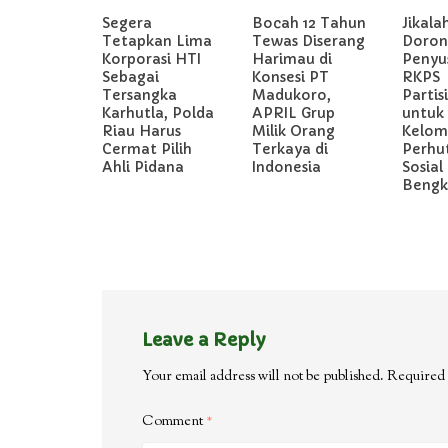
Segera
Bocah 12 Tahun
Jikala
Tetapkan Lima
Tewas Diserang
Doron
Korporasi HTI
Harimau di
Penyu
Sebagai
Konsesi PT
RKPS
Tersangka
Madukoro,
Partis
Karhutla, Polda
APRIL Grup
untuk
Riau Harus
Milik Orang
Kelom
Cermat Pilih
Terkaya di
Perhu
Ahli Pidana
Indonesia
Sosial 
Bengka
Leave a Reply
Your email address will not be published.
Required 
Comment
*