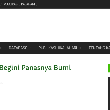
PUBLIKASI JIKALAHARI
DATABASE
PUBLIKASI JIKALAHARI
TENTANG K
 Begini Panasnya Bumi
nt