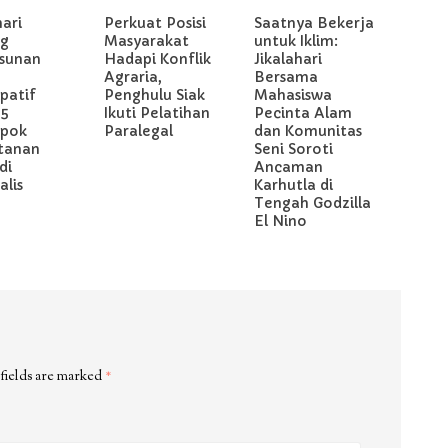
hari
Perkuat Posisi
Saatnya Bekerja
g
Masyarakat
untuk Iklim:
sunan
Hadapi Konflik
Jikalahari
Agraria,
Bersama
ipatif
Penghulu Siak
Mahasiswa
 5
Ikuti Pelatihan
Pecinta Alam
pok
Paralegal
dan Komunitas
tanan
Seni Soroti
di
Ancaman
lis
Karhutla di
Tengah Godzilla
El Nino
fields are marked
*