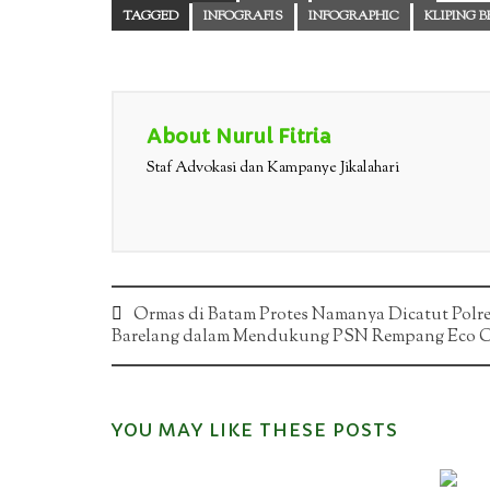
TAGGED
INFOGRAFIS
INFOGRAPHIC
KLIPING 
About Nurul Fitria
Staf Advokasi dan Kampanye Jikalahari
Post
Ormas di Batam Protes Namanya Dicatut Polr
Barelang dalam Mendukung PSN Rempang Eco C
navigation
YOU MAY LIKE THESE POSTS