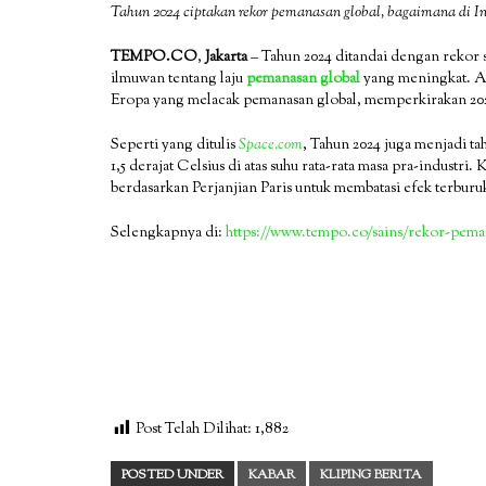
Tahun 2024 ciptakan rekor pemanasan global, bagaimana di I
TEMPO.CO
,
Jakarta
– Tahun 2024 ditandai dengan rekor s
ilmuwan tentang laju
pemanasan global
yang meningkat. An
Eropa yang melacak pemanasan global, memperkirakan 2024
Seperti yang ditulis
Space.com
, Tahun 2024 juga menjadi t
1,5 derajat Celsius di atas suhu rata-rata masa pra-industr
berdasarkan Perjanjian Paris untuk membatasi efek terburu
Selengkapnya di:
https://www.tempo.co/sains/rekor-pema
Post Telah Dilihat:
1,882
POSTED UNDER
KABAR
KLIPING BERITA