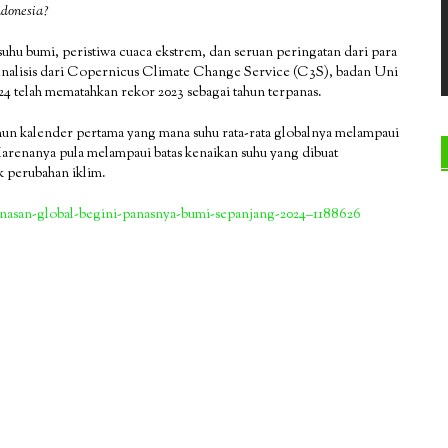
ndonesia?
uhu bumi, peristiwa cuaca ekstrem, dan seruan peringatan dari para
alisis dari Copernicus Climate Change Service (C3S), badan Uni
 telah mematahkan rekor 2023 sebagai tahun terpanas.
ahun kalender pertama yang mana suhu rata-rata globalnya melampaui
i. Karenanya pula melampaui batas kenaikan suhu yang dibuat
k perubahan iklim.
nasan-global-begini-panasnya-bumi-sepanjang-2024–1188626