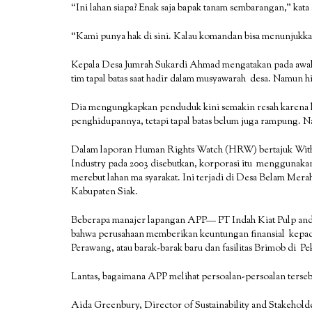
“Ini lahan siapa? Enak saja bapak tanam sembarangan,” kata
“Kami punya hak di sini. Kalau komandan bisa menunjukkan
Kepala Desa Jumrah Sukardi Ahmad mengatakan pada awal 
tim tapal batas saat hadir dalam musyawarah desa. Namun hin
Dia mengungkapkan penduduk kini semakin resah karena kes
penghidupannya, tetapi tapal batas belum juga rampung. N
Dalam laporan Human Rights Watch (HRW) bertajuk With
Industry pada 2003 disebutkan, korporasi itu menggunakan 
merebut lahan ma syarakat. Ini terjadi di Desa Belam Mer
Kabupaten Siak.
Beberapa manajer lapangan APP— PT Indah Kiat Pulp an
bahwa perusahaan memberikan keuntungan finansial kepada
Perawang, atau barak-barak baru dan fasilitas Brimob di P
Lantas, bagaimana APP melihat persoalan-persoalan terseb
Aida Greenbury, Director of Sustainability and Stakeh