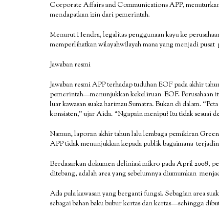
Corporate Affairs and Communications APP, menuturkan i
mendapatkan izin dari pemerintah.
Menurut Hendra, legalitas penggunaan kayu ke perusahaan
memperlihatkan wilayahwilayah mana yang menjadi pusat p
Jawaban resmi
Jawaban resmi APP terhadap tuduhan EOF pada akhir tahun
pemerintah—menunjukkan kekeliruan EOF. Perusahaan it
luar kawasan suaka harimau Sumatra. Bukan di dalam. “Peta
konsisten,” ujar Aida. “Ngapain menipu? Itu tidak sesuai d
Namun, laporan akhir tahun lalu lembaga pemikiran Gree
APP tidak menunjukkan kepada publik bagaimana terjadin
Berdasarkan dokumen deliniasi mikro pada April 2008, pe
ditebang, adalah area yang sebelumnya diumumkan menjadi
Ada pula kawasan yang berganti fungsi. Sebagian area sua
sebagai bahan baku bubur kertas dan kertas—sehingga dib