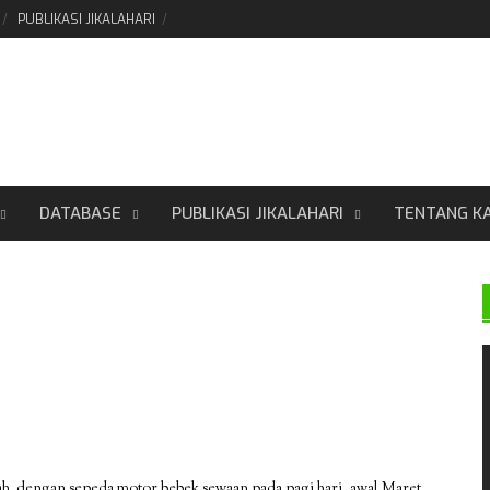
PUBLIKASI JIKALAHARI
DATABASE
PUBLIKASI JIKALAHARI
TENTANG K
rah dengan sepeda motor bebek sewaan pada pagi hari, awal Maret