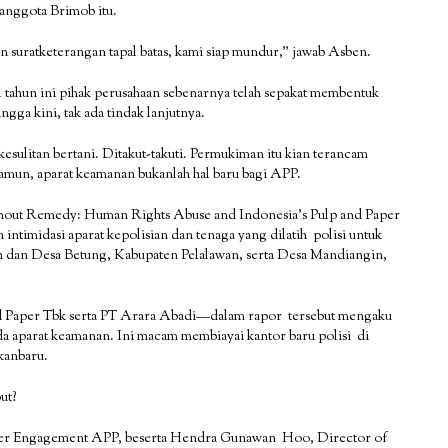
 anggota Brimob itu.
 suratketerangan tapal batas, kami siap mundur,” jawab Asben.
tahun ini pihak perusahaan sebenarnya telah sepakat membentuk
gga kini, tak ada tindak lanjutnya.
ulitan bertani. Ditakut-takuti. Permukiman itu kian terancam
amun, aparat keamanan bukanlah hal baru bagi APP.
out Remedy: Human Rights Abuse and Indonesia’s Pulp and Paper
intimidasi aparat kepolisian dan tenaga yang dilatih polisi untuk
ah dan Desa Betung, Kabupaten Pelalawan, serta Desa Mandiangin,
d Paper Tbk serta PT Arara Abadi—dalam rapor tersebut mengaku
 aparat keamanan. Ini macam membiayai kantor baru polisi di
ekanbaru.
ut?
older Engagement APP, beserta Hendra Gunawan Hoo, Director of