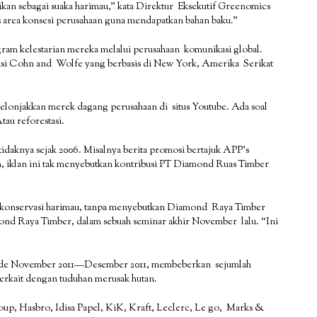
kan sebagai suaka harimau,” kata Direktur Eksekutif Greenomics
as area konsesi perusahaan guna mendapatkan bahan baku.”
gram kelestarian mereka melalui perusahaan komunikasi global.
asi Cohn and Wolfe yang berbasis di New York, Amerika Serikat
 melonjakkan merek dagang perusahaan di situs Youtube. Ada soal
au reforestasi.
tidaknya sejak 2006. Misalnya berita promosi bertajuk APP’s
klan ini tak menyebutkan kontribusi PT Diamond Ruas Timber
 konservasi harimau, tanpa menyebutkan Diamond Raya Timber
ond Raya Timber, dalam sebuah seminar akhir November lalu. “Ini
iode November 2011—Desember 2011, membeberkan sejumlah
erkait dengan tuduhan merusak hutan.
up, Hasbro, Idisa Papel, KiK, Kraft, Leclerc, Le go, Marks &