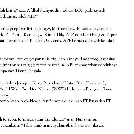
udah kritis,” kata Afdhal Mahyuddin, Editor EOF pada saya di
n drainase oleh APP.”
a kertas yang berdiri sejak 1972, kini membawahi sedikitnya enam
bk, PT Pabrik Kertas Tjwi Kimia Tbk, PT Pindo Deli Pulp & Paper
amas Fortuna dan PT The Univenus. APP berada di bawah kendali
masan, perlengkapan tulis, tisu dan lainnya. Pada 2009, kapasitas
 juta ton ser ta 7,3 juta ton per tahun. APP memasarkan produknya
Eropa dan Timur Tengah.
u yakni Jaringan Kerja Penyelamat Hutan Riau (Jikalahari),
 World Wide Fund for Nature (WWF) Indonesia-Program Riau.
atkan
 pembukaan blok-blok hutan Senepis dilaku kan PT Ruas dan PT
h tersebut termasuk yang dilindungi,” ujar Nur syamsu,
ekanbaru. “Tak mungkin menyelamatkan harimau, jika tak