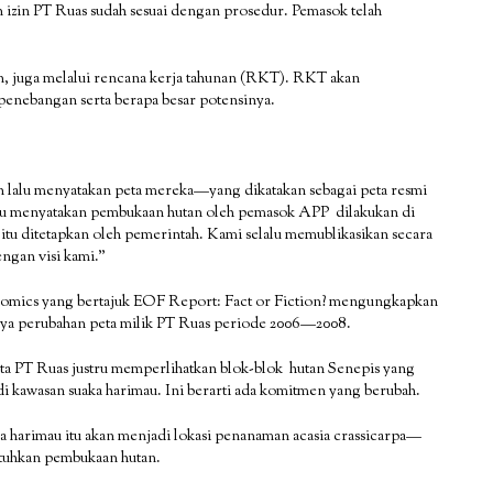
zin PT Ruas sudah sesuai dengan prosedur. Pemasok telah
, juga melalui rencana kerja tahunan (RKT). RKT akan
enebangan serta berapa besar potensinya.
 lalu menyatakan peta mereka—yang dikatakan sebagai peta resmi
u menyatakan pembukaan hutan oleh pemasok APP dilakukan di
 itu ditetapkan oleh pemerintah. Kami selalu memublikasikan secara
engan visi kami.”
nomics yang bertajuk EOF Report: Fact or Fiction? mengungkapkan
ya perubahan peta milik PT Ruas periode 2006—2008.
ta PT Ruas justru memperlihatkan blok-blok hutan Senepis yang
 kawasan suaka harimau. Ini berarti ada komitmen yang berubah.
ka harimau itu akan menjadi lokasi penanaman acasia crassicarpa—
utuhkan pembukaan hutan.