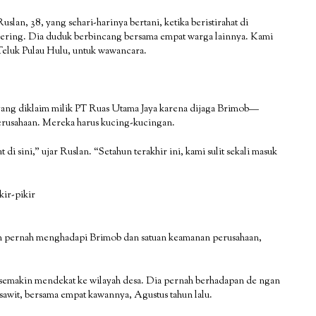
slan, 38, yang sehari-harinya bertani, ketika beristirahat di
ering. Dia duduk berbincang bersama empat warga lainnya. Kami
Teluk Pulau Hulu, untuk wawancara.
 yang diklaim milik PT Ruas Utama Jaya karena dijaga Brimob—
erusahaan. Mereka harus kucing-kucingan.
 di sini,” ujar Ruslan. “Setahun terakhir ini, kami sulit sekali masuk
kir-pikir
an pernah menghadapi Brimob dan satuan keamanan perusahaan,
semakin mendekat ke wilayah desa. Dia pernah berhadapan de ngan
sawit, bersama empat kawannya, Agustus tahun lalu.