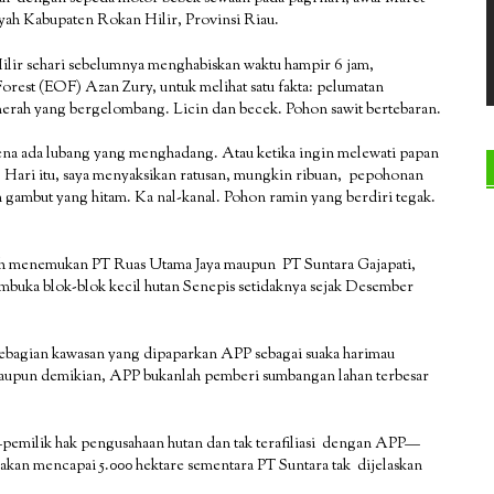
layah Kabupaten Rokan Hilir, Provinsi Riau.
Hilir sehari sebelumnya menghabiskan waktu hampir 6 jam,
orest (EOF) Azan Zury, untuk melihat satu fakta: pelumatan
erah yang bergelombang. Licin dan becek. Pohon sawit bertebaran.
ena ada lubang yang menghadang. Atau ketika ingin melewati papan
ba. Hari itu, saya menyaksikan ratusan, mungkin ribuan, pepohonan
n gambut yang hitam. Ka nal-kanal. Pohon ramin yang berdiri tegak.
h menemukan PT Ruas Utama Jaya maupun PT Suntara Gajapati,
buka blok-blok kecil hutan Senepis setidaknya sejak Desember
sebagian kawasan yang dipaparkan APP sebagai suaka harimau
alaupun demikian, APP bukanlah pemberi sumbangan lahan terbesar
emilik hak pengusahaan hutan dan tak terafiliasi dengan APP—
akan mencapai 5.000 hektare sementara PT Suntara tak dijelaskan