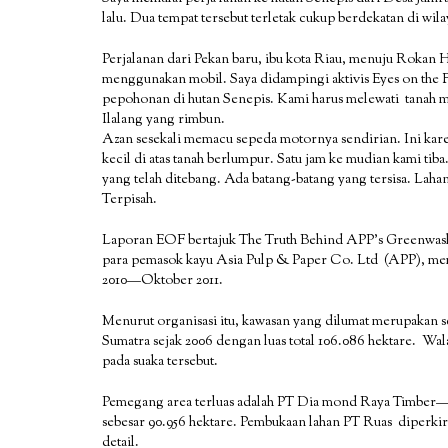
lalu. Dua tempat tersebut terletak cukup berdekatan di wi
Perjalanan dari Pekan baru, ibu kota Riau, menuju Rokan 
menggunakan mobil. Saya didampingi aktivis Eyes on the F
pepohonan di hutan Senepis. Kami harus melewati tanah m
Ilalang yang rimbun.
Azan sesekali memacu sepeda motornya sendirian. Ini kar
kecil di atas tanah berlumpur. Satu jam ke mudian kami ti
yang telah ditebang. Ada batang-batang yang tersisa. Laha
Terpisah.
Laporan EOF bertajuk The Truth Behind APP’s Greenwas
para pemasok kayu Asia Pulp & Paper Co. Ltd (APP), mem
2010—Oktober 2011.
Menurut organisasi itu, kawasan yang dilumat merupakan 
Sumatra sejak 2006 dengan luas total 106.086 hektare. W
pada suaka tersebut.
Pemegang area terluas adalah PT Dia mond Raya Timber—p
sebesar 90.956 hektare. Pembukaan lahan PT Ruas diperkir
detail.