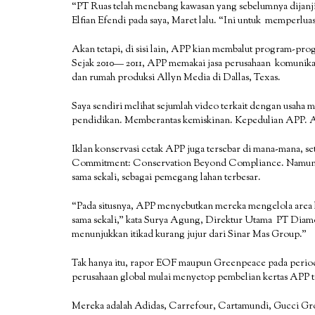
“PT Ruas telah menebang kawasan yang sebelumnya dijanji
Elfian Efendi pada saya, Maret lalu. “Ini untuk memperlu
Akan tetapi, di sisi lain, APP kian membalut program-pro
Sejak 2010— 2011, APP memakai jasa perusahaan komunik
dan rumah produksi Allyn Media di Dallas, Texas.
Saya sendiri melihat sejumlah video terkait dengan usaha
pendidikan. Memberantas kemiskinan. Kepedulian APP. At
Iklan konservasi cetak APP juga tersebar di mana-mana, se
Commitment: Conservation Beyond Compliance. Namun, i
sama sekali, sebagai pemegang lahan terbesar.
“Pada situsnya, APP menyebutkan mereka mengelola area
sama sekali,” kata Surya Agung, Direktur Utama PT Diam
menunjukkan itikad kurang jujur dari Sinar Mas Group.”
Tak hanya itu, rapor EOF maupun Greenpeace pada per
perusahaan global mulai menyetop pembelian kertas APP t
Mereka adalah Adidas, Carrefour, Cartamundi, Gucci Gro