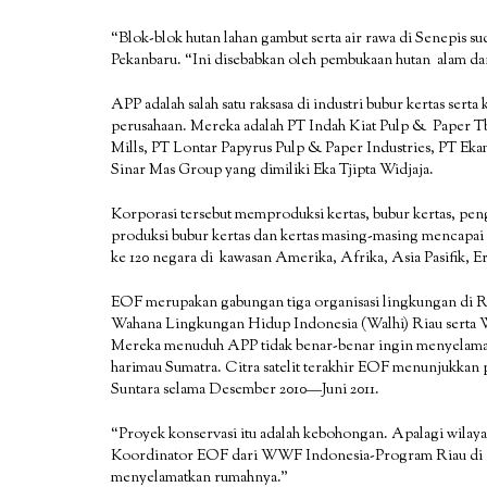
“Blok-blok hutan lahan gambut serta air rawa di Senepis s
Pekanbaru. “Ini disebabkan oleh pembukaan hutan alam da
APP adalah salah satu raksasa di industri bubur kertas sert
perusahaan. Mereka adalah PT Indah Kiat Pulp & Paper T
Mills, PT Lontar Papyrus Pulp & Paper Industries, PT Ek
Sinar Mas Group yang dimiliki Eka Tjipta Widjaja.
Korporasi tersebut memproduksi kertas, bubur kertas, penge
produksi bubur kertas dan kertas masing-masing mencapai 3
ke 120 negara di kawasan Amerika, Afrika, Asia Pasifik, 
EOF merupakan gabungan tiga organisasi lingkungan di Ria
Wahana Lingkungan Hidup Indonesia (Walhi) Riau serta
Mereka menuduh APP tidak benar-benar ingin menyelam
harimau Sumatra. Citra satelit terakhir EOF menunjukkan
Suntara selama Desember 2010—Juni 2011.
“Proyek konservasi itu adalah kebohongan. Apalagi wilaya
Koordinator EOF dari WWF Indonesia-Program Riau di P
menyelamatkan rumahnya.”