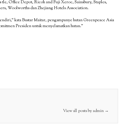
tle, Office Depot, Ricoh and Fuji Xeroc, Sainsbury, Staples,
ers, Woolworths dan Zhejiang Hotels Association.
 sendiri,” kata Bustar Maitar, pengampanye hutan Greenpeace Asia
komitmen Presiden untuk menyelamatkan hutan.”
View all posts by admin
→