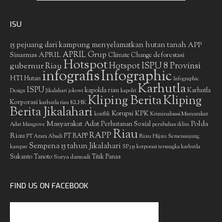
ISU
15 pejuang dari kampung menyelamatkan hutan tanah
APP
APRIL Grup
Sinarmas
APRIL
deforestasi
Climate Change
Hotspot
gubernur Riau
Hotspot ISPU 8 Provinsi
infografis
Infographic
HTI
Hutan
Infographic
Karhutla
ISPU
kapolda riau
Karhutla
Design
Jikalahari
jokowi
kapolri
Kliping Berita
Kliping
Korporasi
KLHK
karhutla riau
Berita Jikalahari
Korupsi
KPK
Kriminalisasi Masyarakat
konflik
Masyarakat Adat
Polda
Perhutanan Sosial
Adat
Mangrove
perubahan iklim
Riau
RAPP
Riau
PT RAPP
Riau Hijau
PT Arara Abadi
Semenanjung
Sempena 15 tahun Jikalahari
kampar
SP3 15 korporasi tersangka karhutla
Sukanto Tanoto
Surya darmadi
Titik Panas
FIND US ON FACEBOOK