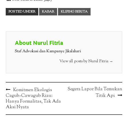
POSTED UNDER
KABAR
KLIPING BERITA
About Nurul Fitria
Staf Advokasi dan Kampanye Jikalahari
View all posts by Nurul Fitria
→
Post
Segera Lapor Bila Temukan
Komitmen Ekologis
Cagub-Cawagub Riau:
Titik Api
navigation
Hanya Formalitas, Tak Ada
Aksi Nyata