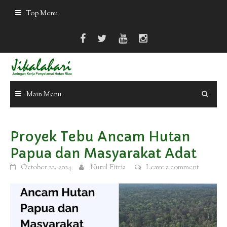
Skip
Top Menu
to
content
Main Menu
Proyek Tebu Ancam Hutan
Papua dan Masyarakat Adat
October 22, 2024
Nurul Fitria
Leave a comment