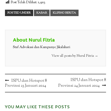
Post Telah Dilihat:
1,903
POSTED UNDER
KABAR
KLIPING BERITA
About Nurul Fitria
Staf Advokasi dan Kampanye Jikalahari
View all posts by Nurul Fitria
→
Post
ISPU dan Hotspot 8
ISPU dan Hotspot 8
Provinsi 23 Januari 2024
Provinsi 24 Januari 2024
navigation
YOU MAY LIKE THESE POSTS