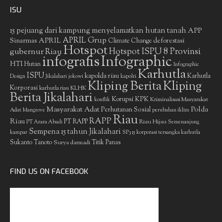
ISU
15 pejuang dari kampung menyelamatkan hutan tanah
APP
APRIL Grup
Sinarmas
APRIL
deforestasi
Climate Change
Hotspot
gubernur Riau
Hotspot ISPU 8 Provinsi
infografis
Infographic
HTI
Hutan
Infographic
Karhutla
ISPU
kapolda riau
Karhutla
Design
Jikalahari
jokowi
kapolri
Kliping Berita
Kliping
Korporasi
KLHK
karhutla riau
Berita Jikalahari
Korupsi
KPK
Kriminalisasi Masyarakat
konflik
Masyarakat Adat
Polda
Perhutanan Sosial
Adat
Mangrove
perubahan iklim
Riau
RAPP
Riau
PT RAPP
Riau Hijau
PT Arara Abadi
Semenanjung
Sempena 15 tahun Jikalahari
kampar
SP3 15 korporasi tersangka karhutla
Sukanto Tanoto
Surya darmadi
Titik Panas
FIND US ON FACEBOOK