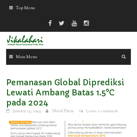
Skip
Top Menu
to
content
Main Menu
Pemanasan Global Diprediksi
Lewati Ambang Batas 1.5°C
pada 2024
January 23, 2024
Nurul Fitria
Leave a comment