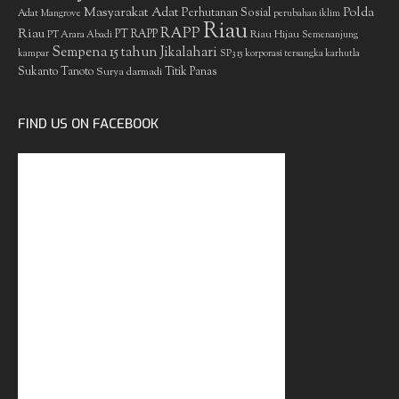
Masyarakat Adat
Polda
Perhutanan Sosial
Adat
Mangrove
perubahan iklim
Riau
RAPP
Riau
PT RAPP
Riau Hijau
PT Arara Abadi
Semenanjung
Sempena 15 tahun Jikalahari
kampar
SP3 15 korporasi tersangka karhutla
Sukanto Tanoto
Surya darmadi
Titik Panas
FIND US ON FACEBOOK