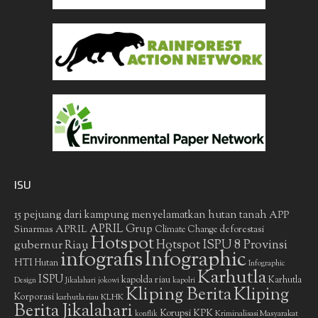
ISU
15 pejuang dari kampung menyelamatkan hutan tanah
APP
APRIL Grup
Sinarmas
APRIL
deforestasi
Climate Change
Hotspot
gubernur Riau
Hotspot ISPU 8 Provinsi
infografis
Infographic
HTI
Hutan
Infographic
Karhutla
ISPU
kapolda riau
Karhutla
Design
Jikalahari
jokowi
kapolri
Kliping Berita
Kliping
Korporasi
KLHK
karhutla riau
Berita Jikalahari
Korupsi
KPK
Kriminalisasi Masyarakat
konflik