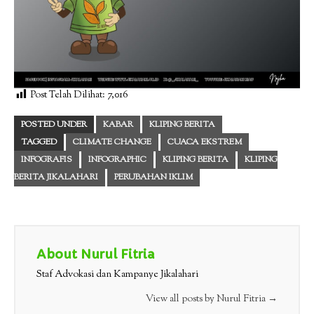
Post Telah Dilihat:
7,016
POSTED UNDER
KABAR
KLIPING BERITA
TAGGED
CLIMATE CHANGE
CUACA EKSTREM
INFOGRAFIS
INFOGRAPHIC
KLIPING BERITA
KLIPING
BERITA JIKALAHARI
PERUBAHAN IKLIM
About Nurul Fitria
Staf Advokasi dan Kampanye Jikalahari
View all posts by Nurul Fitria
→