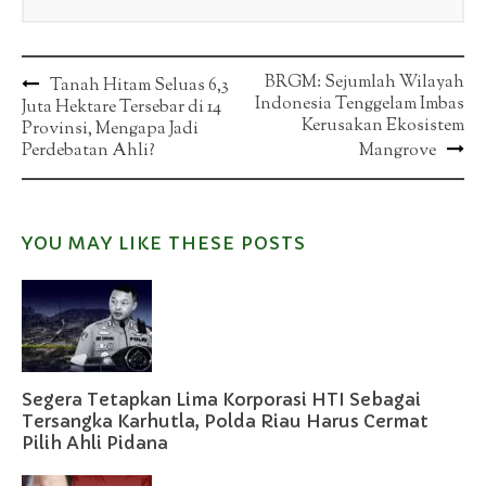
Post
BRGM: Sejumlah Wilayah
Tanah Hitam Seluas 6,3
Indonesia Tenggelam Imbas
Juta Hektare Tersebar di 14
navigation
Kerusakan Ekosistem
Provinsi, Mengapa Jadi
Perdebatan Ahli?
Mangrove
YOU MAY LIKE THESE POSTS
Segera Tetapkan Lima Korporasi HTI Sebagai
Tersangka Karhutla, Polda Riau Harus Cermat
Pilih Ahli Pidana