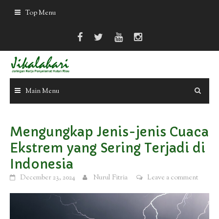
Skip
Top Menu
to
content
Main Menu
Mengungkap Jenis-jenis Cuaca
Ekstrem yang Sering Terjadi di
Indonesia
December 23, 2024
Nurul Fitria
Leave a comment