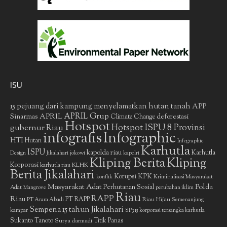
ISU
15 pejuang dari kampung menyelamatkan hutan tanah
APP
APRIL Grup
Sinarmas
APRIL
deforestasi
Climate Change
Hotspot
gubernur Riau
Hotspot ISPU 8 Provinsi
infografis
Infographic
HTI
Hutan
Infographic
Karhutla
ISPU
kapolda riau
Karhutla
Design
Jikalahari
jokowi
kapolri
Kliping Berita
Kliping
Korporasi
KLHK
karhutla riau
Berita Jikalahari
Korupsi
KPK
Kriminalisasi Masyarakat
konflik
Masyarakat Adat
Polda
Perhutanan Sosial
Adat
Mangrove
perubahan iklim
Riau
RAPP
Riau
PT RAPP
Riau Hijau
PT Arara Abadi
Semenanjung
Sempena 15 tahun Jikalahari
kampar
SP3 15 korporasi tersangka karhutla
Sukanto Tanoto
Surya darmadi
Titik Panas