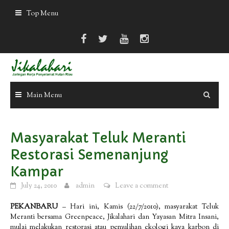
Skip
Top Menu
to
content
Main Menu
Masyarakat Teluk Meranti
Restorasi Semenanjung
Kampar
July 24, 2010
admin
Leave a comment
PEKANBARU
– Hari ini, Kamis (22/7/2010), masyarakat Teluk
Meranti bersama Greenpeace, Jikalahari dan Yayasan Mitra Insani,
mulai melakukan restorasi atau pemulihan ekologi kaya karbon di