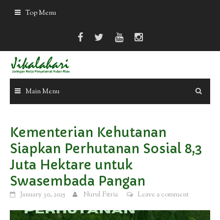
Skip
Top Menu
to
content
Main Menu
Kementerian Kehutanan
Siapkan Perhutanan Sosial 8,3
Juta Hektare untuk
Swasembada Pangan
January 30, 2025
Nurul Fitria
Leave a comment