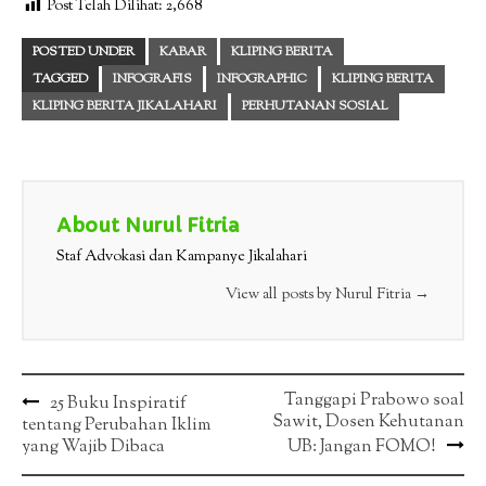
Post Telah Dilihat:
2,668
POSTED UNDER
KABAR
KLIPING BERITA
TAGGED
INFOGRAFIS
INFOGRAPHIC
KLIPING BERITA
KLIPING BERITA JIKALAHARI
PERHUTANAN SOSIAL
About Nurul Fitria
Staf Advokasi dan Kampanye Jikalahari
View all posts by Nurul Fitria
→
Post
Tanggapi Prabowo soal
25 Buku Inspiratif
Sawit, Dosen Kehutanan
tentang Perubahan Iklim
navigation
yang Wajib Dibaca
UB: Jangan FOMO!