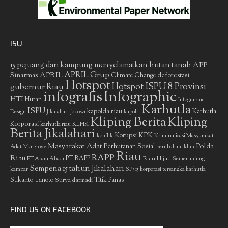
ISU
15 pejuang dari kampung menyelamatkan hutan tanah
APP
APRIL Grup
Sinarmas
APRIL
deforestasi
Climate Change
Hotspot
gubernur Riau
Hotspot ISPU 8 Provinsi
infografis
Infographic
HTI
Hutan
Infographic
Karhutla
ISPU
kapolda riau
Karhutla
Design
Jikalahari
jokowi
kapolri
Kliping Berita
Kliping
Korporasi
KLHK
karhutla riau
Berita Jikalahari
Korupsi
KPK
Kriminalisasi Masyarakat
konflik
Masyarakat Adat
Polda
Perhutanan Sosial
Adat
Mangrove
perubahan iklim
Riau
RAPP
Riau
PT RAPP
Riau Hijau
PT Arara Abadi
Semenanjung
Sempena 15 tahun Jikalahari
kampar
SP3 15 korporasi tersangka karhutla
Sukanto Tanoto
Surya darmadi
Titik Panas
FIND US ON FACEBOOK