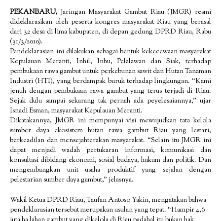
PEKANBARU,
Jaringan Masyarakat Gambut Riau (JMGR) resmi
dideklarasikan oleh peserta kongres masyarakat Riau yang berasal
dari 32 desa di lima kabupaten, di depan gedung DPRD Riau, Rabu
(31/3/2010).
Pendeklarasian ini dilakukan sebagai bentuk kekecewaan masyarakat
Kepulauan Meranti, Inhil, Inhu, Pelalawan dan Siak, terhadap
pembukaan rawa gambut untuk perkebunan sawit dan Hutan Tanaman
Industri (HTI), yang berdampak buruk terhadap lingkungan. “Kami
jenuh dengan pembukaan rawa gambut yang terus terjadi di Riau.
Sejak dulu sampai sekarang tak pernah ada peyelesaiannya,” ujar
Isnadi Esman, masyarakat Kepulauan Meranti.
Dikatakannya, JMGR ini mempunyai visi mewujudkan tata kelola
sumber daya ekosistem hutan rawa gambut Riau yang lestari,
berkeadilan dan mensejahterakan masyarakat. “Selain itu JMGR ini
dapat menjadi wadah pertukaran informasi, komunikasi dan
konsultasi dibidang ekonomi, sosial budaya, hukum dan politik. Dan
mengembangkan unit usaha produktif yang sejalan dengan
pelestarian sumber daya gambut,” jelasnya.
Wakil Ketua DPRD Riau, Taufan Antoso Yakin, mengatakan bahwa
pendeklarasian tersebut merupakan usulan yang tepat. “Hampir 4,6
juta ha lahan gambut yang dikelola di Riau padahal itu bukan hak