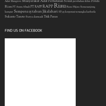
Masyarakat Adat
Polda
Perhutanan Sosial
Adat
Mangrove
perubahan iklim
Riau
RAPP
Riau
PT RAPP
Riau Hijau
PT Arara Abadi
Semenanjung
Sempena 15 tahun Jikalahari
kampar
SP3 15 korporasi tersangka karhutla
Sukanto Tanoto
Surya darmadi
Titik Panas
FIND US ON FACEBOOK