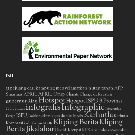
ISU
15 pejuang dari kampung menyelamatkan hutan tanah
APP
APRIL Grup
Sinarmas
APRIL
deforestasi
Climate Change
Hotspot
gubernur Riau
Hotspot ISPU 8 Provinsi
infografis
Infographic
HTI
Hutan
Infographic
Karhutla
ISPU
kapolda riau
Karhutla
Design
Jikalahari
jokowi
kapolri
Kliping Berita
Kliping
Korporasi
KLHK
karhutla riau
Berita Jikalahari
Korupsi
KPK
Kriminalisasi Masyarakat
konflik