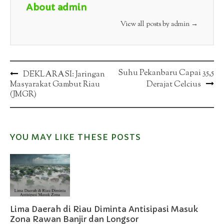
About admin
View all posts by admin
→
Post
Suhu Pekanbaru Capai 35,5
DEKLARASI: Jaringan
Masyarakat Gambut Riau
Derajat Celcius
navigation
(JMGR)
YOU MAY LIKE THESE POSTS
Lima Daerah di Riau Diminta Antisipasi Masuk
Zona Rawan Banjir dan Longsor