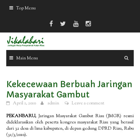
Skip
Top Menu
to
content
Main Menu
Kekecewaan Berbuah Jaringan
Masyarakat Gambut
April 1, 2010
admin
Leave a comment
PEKANBARU,
Jaringan Masyarakat Gambut Riau (JMGR) resmi
dideklarasikan oleh peserta kongres masyarakat Riau yang berasal
dari 32 desa di lima kabupaten, di depan gedung DPRD Riau, Rabu
(31/3/2010).