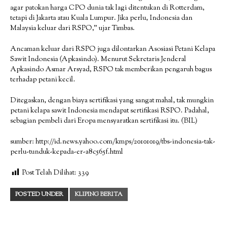
agar patokan harga CPO dunia tak lagi ditentukan di Rotterdam,
tetapi di Jakarta atau Kuala Lumpur. Jika perlu, Indonesia dan
Malaysia keluar dari RSPO,” ujar Timbas.
Ancaman keluar dari RSPO juga dilontarkan Asosiasi Petani Kelapa
Sawit Indonesia (Apkasindo). Menurut Sekretaris Jenderal
Apkasindo Asmar Arsyad, RSPO tak memberikan pengaruh bagus
terhadap petani kecil.
Ditegaskan, dengan biaya sertifikasi yang sangat mahal, tak mungkin
petani kelapa sawit Indonesia mendapat sertifikasi RSPO. Padahal,
sebagian pembeli dari Eropa mensyaratkan sertifikasi itu. (BIL)
sumber: http://id.news.yahoo.com/kmps/20101019/tbs-indonesia-tak-
perlu-tunduk-kepada-er-a8c565f.html
Post Telah Dilihat:
339
POSTED UNDER
KLIPING BERITA