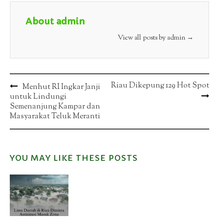
About admin
View all posts by admin
→
Post
Riau Dikepung 129 Hot Spot
Menhut RI Ingkar Janji
untuk Lindungi
navigation
Semenanjung Kampar dan
Masyarakat Teluk Meranti
YOU MAY LIKE THESE POSTS