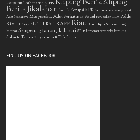
Kliping Berita
Kliping
Korporasi
KLHK
karhutla riau
Berita Jikalahari
Korupsi
KPK
Kriminalisasi Masyarakat
konflik
Masyarakat Adat
Polda
Perhutanan Sosial
Adat
Mangrove
perubahan iklim
Riau
RAPP
Riau
PT RAPP
Riau Hijau
PT Arara Abadi
Semenanjung
Sempena 15 tahun Jikalahari
kampar
SP3 15 korporasi tersangka karhutla
Sukanto Tanoto
Surya darmadi
Titik Panas
FIND US ON FACEBOOK