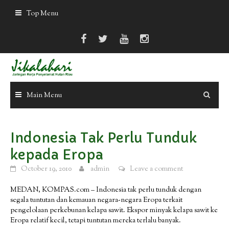
Skip
Top Menu
to
content
Main Menu
Indonesia Tak Perlu Tunduk
kepada Eropa
October 19, 2010
admin
Leave a comment
MEDAN, KOMPAS.com – Indonesia tak perlu tunduk dengan
segala tuntutan dan kemauan negara-negara Eropa terkait
pengelolaan perkebunan kelapa sawit. Ekspor minyak kelapa sawit ke
Eropa relatif kecil, tetapi tuntutan mereka terlalu banyak.