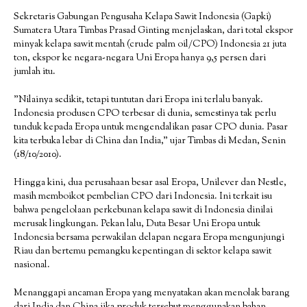
Sekretaris Gabungan Pengusaha Kelapa Sawit Indonesia (Gapki)
Sumatera Utara Timbas Prasad Ginting menjelaskan, dari total ekspor
minyak kelapa sawit mentah (crude palm oil/CPO) Indonesia 21 juta
ton, ekspor ke negara-negara Uni Eropa hanya 9,5 persen dari
jumlah itu.
”Nilainya sedikit, tetapi tuntutan dari Eropa ini terlalu banyak.
Indonesia produsen CPO terbesar di dunia, semestinya tak perlu
tunduk kepada Eropa untuk mengendalikan pasar CPO dunia. Pasar
kita terbuka lebar di China dan India,” ujar Timbas di Medan, Senin
(18/10/2010).
Hingga kini, dua perusahaan besar asal Eropa, Unilever dan Nestle,
masih memboikot pembelian CPO dari Indonesia. Ini terkait isu
bahwa pengelolaan perkebunan kelapa sawit di Indonesia dinilai
merusak lingkungan. Pekan lalu, Duta Besar Uni Eropa untuk
Indonesia bersama perwakilan delapan negara Eropa mengunjungi
Riau dan bertemu pemangku kepentingan di sektor kelapa sawit
nasional.
Menanggapi ancaman Eropa yang menyatakan akan menolak barang
dari India dan China jika produk tersebut menggunakan bahan