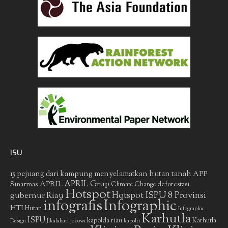
ISU
15 pejuang dari kampung menyelamatkan hutan tanah
APP
APRIL Grup
Sinarmas
APRIL
deforestasi
Climate Change
Hotspot
gubernur Riau
Hotspot ISPU 8 Provinsi
infografis
Infographic
HTI
Hutan
Infographic
Karhutla
ISPU
kapolda riau
Karhutla
Design
Jikalahari
jokowi
kapolri