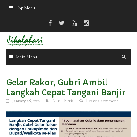
Skip
Top Menu
to
content
Main Menu
Gelar Rakor, Gubri Ambil
Langkah Cepat Tangani Banjir
January 18, 2024
Nurul Fitria
Leave a comment