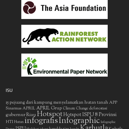
ISU
15 pejuang dari kampung menyelamatkan hutan tanah
APP
APRIL Grup
Sinarmas
APRIL
deforestasi
Climate Change
Hotspot
gubernur Riau
Hotspot ISPU 8 Provinsi
infografis
Infographic
HTI
Hutan
Infographic
Karhutla
ISPU
kapolda riau
Karhutla