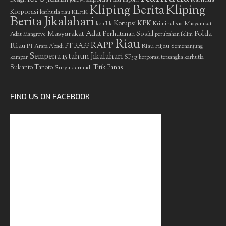
Design
Jikalahari
jokowi
kapolri
Kliping Berita
Kliping
Korporasi
KLHK
karhutla riau
Berita Jikalahari
Korupsi
KPK
Kriminalisasi Masyarakat
konflik
Masyarakat Adat
Polda
Perhutanan Sosial
Adat
Mangrove
perubahan iklim
Riau
RAPP
Riau
PT RAPP
Riau Hijau
PT Arara Abadi
Semenanjung
Sempena 15 tahun Jikalahari
kampar
SP3 15 korporasi tersangka karhutla
Sukanto Tanoto
Surya darmadi
Titik Panas
FIND US ON FACEBOOK