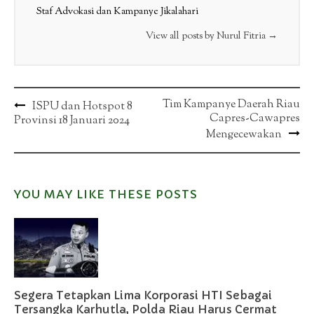
Staf Advokasi dan Kampanye Jikalahari
View all posts by Nurul Fitria
→
Post
Tim Kampanye Daerah Riau
ISPU dan Hotspot 8
Capres-Cawapres
Provinsi 18 Januari 2024
navigation
Mengecewakan
YOU MAY LIKE THESE POSTS
Segera Tetapkan Lima Korporasi HTI Sebagai
Tersangka Karhutla, Polda Riau Harus Cermat