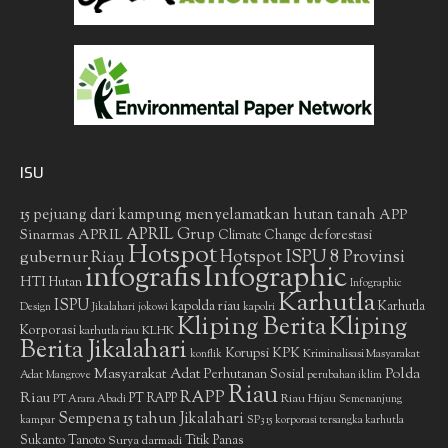
ISU
15 pejuang dari kampung menyelamatkan hutan tanah
APP
APRIL Grup
Sinarmas
APRIL
deforestasi
Climate Change
Hotspot
gubernur Riau
Hotspot ISPU 8 Provinsi
infografis
Infographic
HTI
Hutan
Infographic
Karhutla
ISPU
kapolda riau
Karhutla
Design
Jikalahari
jokowi
kapolri
Kliping Berita
Kliping
Korporasi
KLHK
karhutla riau
Berita Jikalahari
Korupsi
KPK
Kriminalisasi Masyarakat
konflik
Masyarakat Adat
Polda
Perhutanan Sosial
Adat
Mangrove
perubahan iklim
Riau
RAPP
Riau
PT RAPP
Riau Hijau
PT Arara Abadi
Semenanjung
Sempena 15 tahun Jikalahari
kampar
SP3 15 korporasi tersangka karhutla
Sukanto Tanoto
Surya darmadi
Titik Panas