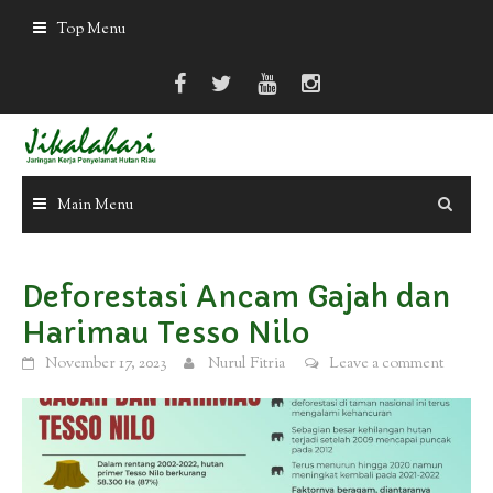
Skip
Top Menu
to
content
Main Menu
Deforestasi Ancam Gajah dan
Harimau Tesso Nilo
November 17, 2023
Nurul Fitria
Leave a comment