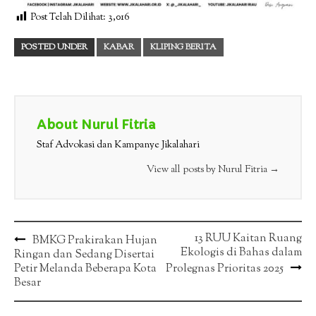
Post Telah Dilihat:
3,016
POSTED UNDER
KABAR
KLIPING BERITA
About Nurul Fitria
Staf Advokasi dan Kampanye Jikalahari
View all posts by Nurul Fitria
→
Post
13 RUU Kaitan Ruang
BMKG Prakirakan Hujan
Ekologis di Bahas dalam
Ringan dan Sedang Disertai
navigation
Petir Melanda Beberapa Kota
Prolegnas Prioritas 2025
Besar