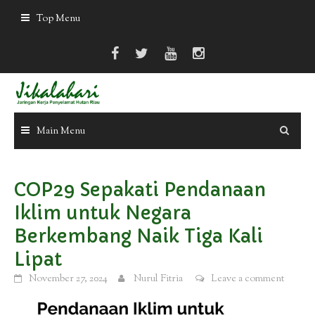
Skip
Top Menu
to
content
Main Menu
COP29 Sepakati Pendanaan
Iklim untuk Negara
Berkembang Naik Tiga Kali
Lipat
November 27, 2024
Nurul Fitria
Leave a comment