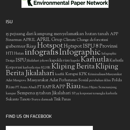
ISU
15 pejuang dari kampung menyelamatkan hutan tanah
APP
APRIL Grup
Sinarmas
APRIL
deforestasi
Climate Change
Hotspot
gubernur Riau
Hotspot ISPU 8 Provinsi
infografis
Infographic
HTI
Hutan
Infographic
Karhutla
ISPU
kapolda riau
Karhutla
Design
Jikalahari
jokowi
kapolri
Kliping Berita
Kliping
Korporasi
KLHK
karhutla riau
Berita Jikalahari
Korupsi
KPK
Kriminalisasi Masyarakat
konflik
Masyarakat Adat
Polda
Perhutanan Sosial
Adat
Mangrove
perubahan iklim
Riau
RAPP
Riau
PT RAPP
Riau Hijau
PT Arara Abadi
Semenanjung
Sempena 15 tahun Jikalahari
kampar
SP3 15 korporasi tersangka karhutla
Sukanto Tanoto
Surya darmadi
Titik Panas
FIND US ON FACEBOOK