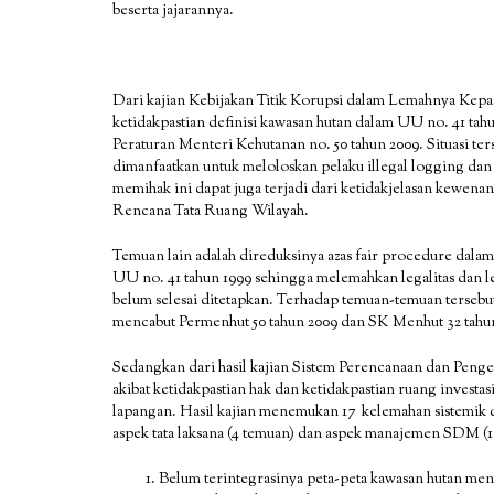
beserta jajarannya.
Dari kajian Kebijakan Titik Korupsi dalam Lemahnya K
ketidakpastian definisi kawasan hutan dalam UU no. 41 tah
Peraturan Menteri Kehutanan no. 50 tahun 2009. Situasi t
dimanfaatkan untuk meloloskan pelaku illegal logging dan
memihak ini dapat juga terjadi dari ketidakjelasan kewena
Rencana Tata Ruang Wilayah.
Temuan lain adalah direduksinya azas fair procedure dala
UU no. 41 tahun 1999 sehingga melemahkan legalitas dan leg
belum selesai ditetapkan. Terhadap temuan-temuan terse
mencabut Permenhut 50 tahun 2009 dan SK Menhut 32 tahun
Sedangkan dari hasil kajian Sistem Perencanaan dan Pe
akibat ketidakpastian hak dan ketidakpastian ruang investas
lapangan. Hasil kajian menemukan 17 kelemahan sistemik d
aspek tata laksana (4 temuan) dan aspek manajemen SDM (1 
Belum terintegrasinya peta-peta kawasan hutan men