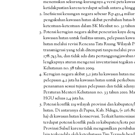
menemukan sekurang-kurangnya 4 versi peta kawas
ketidakpastian karena terdapat selisih antara 4 hingga
Inefisiensi keuangan negara sebesar Rp 452,4 miliar
pengukuhan kawasan hutan akibat perubahan batas-b
ketentuan-ketentuan dalam SK Menhut no. 32 tahun
Potensi kerugian negara akibat pencurian kayu den
kawasan hutan untuk fasilitas umum, pelepasan kaw
hutan melalui revisi Rencana Tata Ruang Wilayah Pr
transmigrasi yang telah ditempati tanpa melalui p
178.743 ha, dan tidak ada data pertanggungjawaban 
lengkapnya aturan mengenai inventarisasi tegakan
Kehutanan no. 58 tahun 2009.
Kerugian negara akibat 3,2 juta ha kawasan hutan m
pelepasan 4,2 juta ha kawasan hutan untuk perkebuna
penanaman sesuai tujuan pelepasan dan tidak adan
Peraturan Menteri Kehutanan no. 33 tahun 2010. M
HGU seluas 2,4 juta ha.
Potensi konflik 119 wilayah provinsi dan kabupaten
hutan. Di antaranya di Papua, Kab. Nduga, (+ 216.8
ha) di kawasan hutan konservasi. Terkait harmonis
terdapat potensi konflik pada 10 kabupaten/kota 
Provinsi Sulsel karena tidak mengusulkan perubahan
lain terkendala oleh keterbatasan Tim Terpadu ber