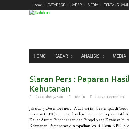
Skip
Home
DATABASE
KABAR
MEDIA
TENTANG KAMI
to
content
HOME
KABAR
ANALISIS
MEDIA
Siaran Pers : Paparan Hasi
Kehutanan
December 5, 2010
admin
Leave a comment
Jakarta, 3 Desember 2010. Pada hari ini, bertempat di Ge
Korupsi (KPK) memaparkan hasil Kajian Kebijakan Titik
Kajian Sistem Perencanaan dan Pengelolaan Kawasan Huta
Kehutanan. Pemaparan disampaikan Wakil Ketua KPK, Moc