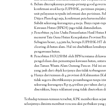
Belum diterapkannya prinsip-prinsip good governa
konfirmasi areal kerja IUPHHK, perizinan pinjam p
unit pelayanan terpadu informasi dan perizinan. Sel
Ditjen Planologi saja, konfirmasi peta harus melalu
Subdit sekurang-kurangnya 4 meja. Biaya rapat-ra
Kawasan Hutan (BPKH) juga tidak distandarkan.
Penerbitan 79 Izin Usaha Pemanfaatan Hasil Hut
menurut Tata Guna Hutan Kesepakatan Provinsi Riau
Sebagian besar, 2,9 juta ha, berupa IUPHHK-HT di 
clearing di hutan alam. Hal ini disebabkan lemahny
pengawasan hutan.
Penerbitan HGU/SHM oleh BPN terutama di kawasan 
pengelolaan dan pemantapan kawasan hutan, antara
dan Taman Wisata Alam Gunung Pancar. Hal ini ant
yang jauh dari objek kerjanya dan tidak terbangunn
Hanya dari temuan di 4 provinsi di Kalimantan (Kal
tidak segera ditertibkannya penambangan tanpa izin 
sekurang-kurangnya Rp 15,9 triliun per tahun dari 
diserahkan, biaya reklamasi yang tidak disetorkan 
Terhadap temuan-temuan tersebut, KPK memberikan seju
selanjutnya diminta membuat rencana aksi perbaikan yang 