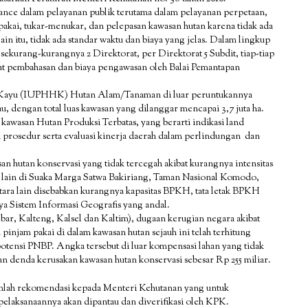
nce dalam pelayanan publik terutama dalam pelayanan perpetaan,
akai, tukar-menukar, dan pelepasan kawasan hutan karena tidak ada
ain itu, tidak ada standar waktu dan biaya yang jelas. Dalam lingkup
i sekurang-kurangnya 2 Direktorat, per Direktorat 5 Subdit, tiap-tiap
pat pembahasan dan biaya pengawasan oleh Balai Pemantapan
an Kayu (IUPHHK) Hutan Alam/Tanaman di luar peruntukannya
, dengan total luas kawasan yang dilanggar mencapai 3,7 juta ha.
kawasan Hutan Produksi Terbatas, yang berarti indikasi land
a prosedur serta evaluasi kinerja daerah dalam perlindungan dan
hutan konservasi yang tidak tercegah akibat kurangnya intensitas
 lain di Suaka Marga Satwa Bakiriang, Taman Nasional Komodo,
ara lain disebabkan kurangnya kapasitas BPKH, tata letak BPKH
ya Sistem Informasi Geografis yang andal.
bar, Kalteng, Kalsel dan Kaltim), dugaan kerugian negara akibat
pinjam pakai di dalam kawasan hutan sejauh ini telah terhitung
potensi PNBP. Angka tersebut di luar kompensasi lahan yang tidak
dan denda kerusakan kawasan hutan konservasi sebesar Rp 255 miliar.
mlah rekomendasi kepada Menteri Kehutanan yang untuk
pelaksanaannya akan dipantau dan diverifikasi oleh KPK.