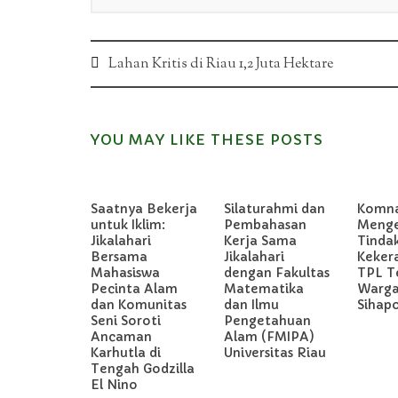
Post
Lahan Kritis di Riau 1,2 Juta Hektare
navigation
YOU MAY LIKE THESE POSTS
Saatnya Bekerja
Silaturahmi dan
Komn
untuk Iklim:
Pembahasan
Meng
Jikalahari
Kerja Sama
Tinda
Bersama
Jikalahari
Keker
Mahasiswa
dengan Fakultas
TPL T
Pecinta Alam
Matematika
Warg
dan Komunitas
dan Ilmu
Sihap
Seni Soroti
Pengetahuan
Ancaman
Alam (FMIPA)
Karhutla di
Universitas Riau
Tengah Godzilla
El Nino