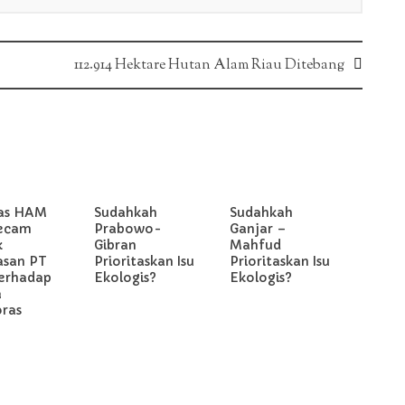
112.914 Hektare Hutan Alam Riau Ditebang
as HAM
Sudahkah
Sudahkah
ecam
Prabowo-
Ganjar –
k
Gibran
Mahfud
asan PT
Prioritaskan Isu
Prioritaskan Isu
erhadap
Ekologis?
Ekologis?
a
oras