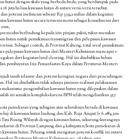
an hutan dengan skala yang berbeda-beda, yang berdampak pada
 16 juta ha luas kawasan hutan di antara versi-versi tersebut.
 dan potensi inefisiensi sebesar Rp 339,2 miliar dalam kegiatan
atas kawasan hutan secara terus-menerus sebagai konsekuensi dari
 2001,
gan modus berlindung kepada izin pinjam pakai, tukar-menukar
asan hutan untuk pemukiman transmigrasi dan pelepasan kawasan
ovinsi. Sebagai contoh, di Provinsi Kalteng, total areal pemukiman
roses pelepasan kawasan hutan dari Menteri Kehutanan mencapai +
tegakan dari kegiatan land clearing. Hal ini disebabkan belum
 dan pembayaran Izin Pemanfaatan Kayu dalam Peraturan Menteri
enjadi tanah telantar dan potensi kerugian negara dari pencadangan
n. Hal ini disebabkan tidak adanya jaminan realisasi pelaksanaan
ya mekanisme pengembalian kawasan hutan yang dilepaskan dalam
asalah ini semakin kompleks karena BPN telah mengeluarkan 357
/kota pemekaran yang sebagian atau seluruhnya berada di kawasan
00 ha) di kawasan hutan lindung dan Kab. Raja Ampat (+ 6.084.500
asi Tata Ruang Wilayah dengan kawasan hutan, sekurang-kurangnya
pemekaran di Provinsi Lampung dan 4 kabupaten/kota pemekaran di
 kawasan hutan. Peluang untuk mengatasi potensi konflik ini antara
dasarkan Peraturan Menteri Kehutanan no. 36 tahun 2010.