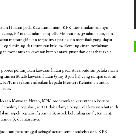
epastian Hukum pada Kawasan Hutan, KPK menemukan adanya
un 2009, PP no. 44 tahun 2004, SK Menhut no. 32 tahun 2001, dan
ersebut memungkinkan terjadinya perlakuan memihak yang dapat
 illegal mining dari tuntutan hukum. Kemungkinan perlakuan
ngan menentukan kawasan hutan antara pusat dan daerah terkait
m proses penunjukan kawasan hutan pada aturan-aturan pelaksanaan
itimasi 88,2% kawasan hutan (+ 105,8 juta ha) yang sampai saat ini
but, KPK merekomendasikan kepada Menteri Kehutanan untuk
 2001.
ngelolaan Kawasan Hutan, KPK menemukan kerentanan korupsi
i, lemahnya regulasi, serta tidak adanya pengelola kawasan hutan di
alam aspek regulasi (9 temuan), aspek kelembagaan (3 temuan),
temuan), di antaranya:
jadi satu peta tunggal sebagai acuan semua stakeholder. KPK