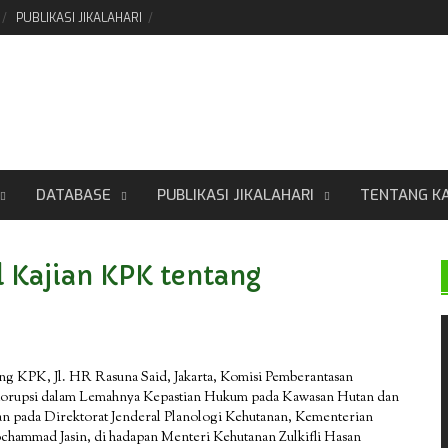
PUBLIKASI JIKALAHARI
DATABASE
PUBLIKASI JIKALAHARI
TENTANG K
l Kajian KPK tentang
dung KPK, Jl. HR Rasuna Said, Jakarta, Komisi Pemberantasan
 Korupsi dalam Lemahnya Kepastian Hukum pada Kawasan Hutan dan
n pada Direktorat Jenderal Planologi Kehutanan, Kementerian
hammad Jasin, di hadapan Menteri Kehutanan Zulkifli Hasan