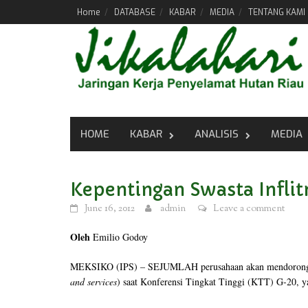
Skip
Home
DATABASE
KABAR
MEDIA
TENTANG KAMI
to
content
HOME
KABAR
ANALISIS
MEDIA
Kepentingan Swasta Inflit
June 16, 2012
admin
Leave a comment
Oleh
Emilio Godoy
MEKSIKO (IPS) – SEJUMLAH perusahaan akan mendorong pe
and services
) saat Konferensi Tingkat Tinggi (KTT) G-20, 