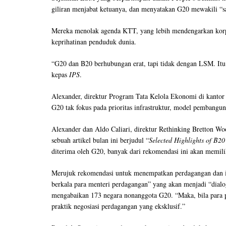
giliran menjabat ketuanya, dan menyatakan G20 mewakili “sa
Mereka menolak agenda KTT, yang lebih mendengarkan korp
keprihatinan penduduk dunia.
“G20 dan B20 berhubungan erat, tapi tidak dengan LSM. It
kepas
IPS
.
Alexander, direktur Program Tata Kelola Ekonomi di kantor 
G20 tak fokus pada prioritas infrastruktur, model pembangu
Alexander dan Aldo Caliari, direktur Rethinking Bretton Wo
sebuah artikel bulan ini berjudul “
Selected Highlights of B2
diterima oleh G20, banyak dari rekomendasi ini akan memilik
Merujuk rekomendasi untuk menempatkan perdagangan dan i
berkala para menteri perdagangan” yang akan menjadi “dialo
mengabaikan 173 negara nonanggota G20. “Maka, bila para 
praktik negosiasi perdagangan yang eksklusif.”