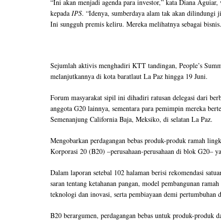
“Ini akan menjadi agenda para investor,” kata Diana Aguiar,
kepada
IPS
. “Idenya, sumberdaya alam tak akan dilindungi ji
Ini sungguh premis keliru. Mereka melihatnya sebagai bisnis
Sejumlah aktivis menghadiri KTT tandingan, People’s Summ
melanjutkannya di kota baratlaut La Paz hingga 19 Juni.
Forum masyarakat sipil ini dihadiri ratusan delegasi dari 
anggota G20 lainnya, sementara para pemimpin mereka bertemu
Semenanjung California Baja, Meksiko, di selatan La Paz.
Mengobarkan perdagangan bebas produk-produk ramah lingku
Korporasi 20 (B20) –perusahaan-perusahaan di blok G20– yan
Dalam laporan setebal 102 halaman berisi rekomendasi satua
saran tentang ketahanan pangan, model pembangunan ramah 
teknologi dan inovasi, serta pembiayaan demi pertumbuhan
B20 berargumen, perdagangan bebas untuk produk-produk d