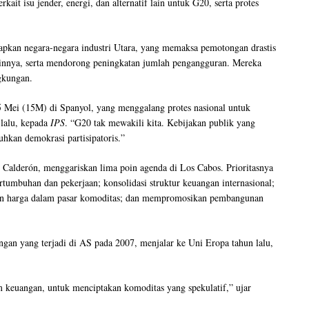
it isu jender, energi, dan alternatif lain untuk G20, serta protes
kan negara-negara industri Utara, yang memaksa pemotongan drastis
lainnya, serta mendorong peningkatan jumlah pengangguran. Mereka
gkungan.
5 Mei (15M) di Spanyol, yang menggalang protes nasional untuk
 lalu, kepada
IPS
. “G20 tak mewakili kita. Kebijakan publik yang
kan demokrasi partisipatoris.”
 Calderón, menggariskan lima poin agenda di Los Cabos. Prioritasnya
ertumbuhan dan pekerjaan; konsolidasi struktur keuangan internasional;
an harga dalam pasar komoditas; dan mempromosikan pembangunan
ngan yang terjadi di AS pada 2007, menjalar ke Uni Eropa tahun lalu,
m keuangan, untuk menciptakan komoditas yang spekulatif,” ujar