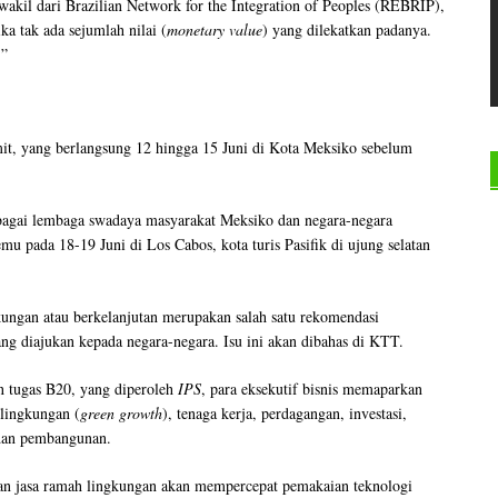
 wakil dari Brazilian Network for the Integration of Peoples (REBRIP),
ka tak ada sejumlah nilai (
monetary value
) yang dilekatkan padanya.
.”
it, yang berlangsung 12 hingga 15 Juni di Kota Meksiko sebelum
berbagai lembaga swadaya masyarakat Meksiko dan negara-negara
 pada 18-19 Juni di Los Cabos, kota turis Pasifik di ujung selatan
ngan atau berkelanjutan merupakan salah satu rekomendasi
g diajukan kepada negara-negara. Isu ini akan dibahas di KTT.
n tugas B20, yang diperoleh
IPS
, para eksekutif bisnis memaparkan
lingkungan (
green growth
), tenaga kerja, perdagangan, investasi,
 dan pembangunan.
an jasa ramah lingkungan akan mempercepat pemakaian teknologi