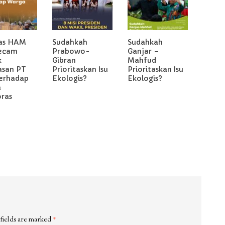
as HAM
Sudahkah
Sudahkah
ecam
Prabowo-
Ganjar –
k
Gibran
Mahfud
asan PT
Prioritaskan Isu
Prioritaskan Isu
erhadap
Ekologis?
Ekologis?
a
oras
fields are marked
*