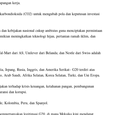
apangan kerja.
arbondioksida (CO2) untuk mengubah pola dan keputusan investasi
 dan kebijakan nasional cukup ambisius guna menciptakan permintaan
emikian meningkatkan teknologi hijau, pertanian ramah iklim, dan
l-Mart dari AS; Unilever dari Belanda; dan Nestle dari Swiss adalah
a, Jepang, Rusia, Inggris, dan Amerika Serikat– G20 terdiri atas
ko, Arab Saudi, Afrika Selatan, Korea Selatan, Turki, dan Uni Eropa.
ijakan terhadap krisis keuangan, ketahanan pangan, pembangunan
ransi dan korupsi.
le, Kolombia, Peru, dan Spanyol.
empertanyakan legitimasi G20, di mana Meksiko kini mendapat