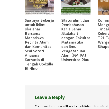
Saatnya Bekerja
Silaturahmi dan
Komn
untuk Iklim:
Pembahasan
Meng
Jikalahari
Kerja Sama
Tinda
Bersama
Jikalahari
Keker
Mahasiswa
dengan Fakultas
TPL T
Pecinta Alam
Matematika
Warg
dan Komunitas
dan Ilmu
Sihap
Seni Soroti
Pengetahuan
Ancaman
Alam (FMIPA)
Karhutla di
Universitas Riau
Tengah Godzilla
El Nino
Leave a Reply
Your email address will not be published.
Required 