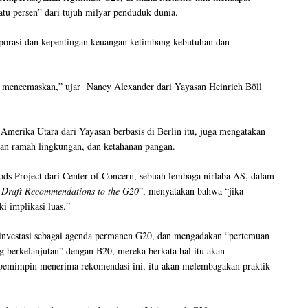
tu persen” dari tujuh milyar penduduk dunia.
orasi dan kepentingan keuangan ketimbang kebutuhan dan
u mencemaskan,” ujar Nancy Alexander dari Yayasan Heinrich Böll
Amerika Utara dari Yayasan berbasis di Berlin itu, juga mengatakan
nan ramah lingkungan, dan ketahanan pangan.
ods Project dari Center of Concern, sebuah lembaga nirlaba AS, dalam
0 Draft Recommendations to the G20
”, menyatakan bahwa “jika
i implikasi luas.”
nvestasi sebagai agenda permanen G20, dan mengadakan “pertemuan
g berkelanjutan” dengan B20, mereka berkata hal itu akan
pemimpin menerima rekomendasi ini, itu akan melembagakan praktik-