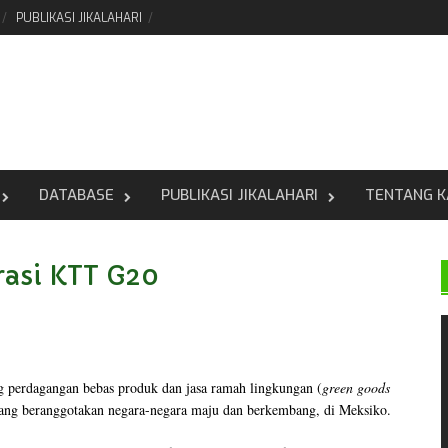
PUBLIKASI JIKALAHARI
DATABASE
PUBLIKASI JIKALAHARI
TENTANG K
rasi KTT G20
rdagangan bebas produk dan jasa ramah lingkungan (
green goods
yang beranggotakan negara-negara maju dan berkembang, di Meksiko.