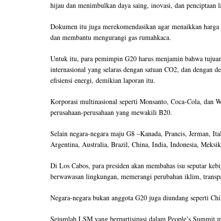
hijau dan menimbulkan daya saing, inovasi, dan penciptaan l
Dokumen itu juga merekomendasikan agar menaikkan harga k
dan membantu mengurangi gas rumahkaca.
Untuk itu, para pemimpin G20 harus menjamin bahwa tujuan
internasional yang selaras dengan satuan CO2, dan dengan d
efisiensi energi, demikian laporan itu.
Korporasi multinasional seperti Monsanto, Coca-Cola, dan Wa
perusahaan-perusahaan yang mewakili B20.
Selain negara-negara maju G8 –Kanada, Prancis, Jerman, Itali
Argentina, Australia, Brazil, China, India, Indonesia, Meksi
Di Los Cabos, para presiden akan membahas isu seputar keb
berwawasan lingkungan, memerangi perubahan iklim, transpa
Negara-negara bukan anggota G20 juga diundang seperti Chi
Sejumlah LSM yang berpartisipasi dalam People’s Summit m