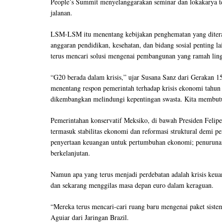
People’s Summit menyelanggarakan seminar dan lokakarya terka
jalanan.
LSM-LSM itu menentang kebijakan penghematan yang diterap
anggaran pendidikan, kesehatan, dan bidang sosial penting 
terus mencari solusi mengenai pembangunan yang ramah lin
“G20 berada dalam krisis,” ujar Susana Sanz dari Gerakan 1
menentang respon pemerintah terhadap krisis ekonomi tahun
dikembangkan melindungi kepentingan swasta. Kita membutuh
Pemerintahan konservatif Meksiko, di bawah Presiden Felipe
termasuk stabilitas ekonomi dan reformasi struktural demi p
penyertaan keuangan untuk pertumbuhan ekonomi; penurun
berkelanjutan.
Namun apa yang terus menjadi perdebatan adalah krisis keua
dan sekarang menggilas masa depan euro dalam keraguan.
“Mereka terus mencari-cari ruang baru mengenai paket siste
Aguiar dari Jaringan Brazil.