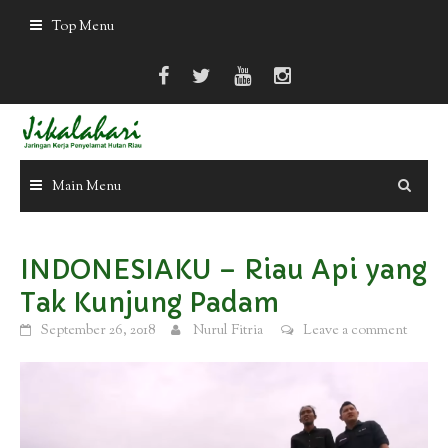
Skip
Top Menu
to
content
Main Menu
INDONESIAKU – Riau Api yang
Tak Kunjung Padam
September 26, 2018
Nurul Fitria
Leave a comment