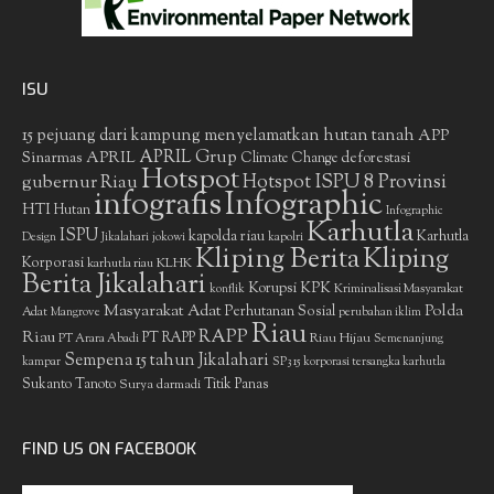
ISU
15 pejuang dari kampung menyelamatkan hutan tanah
APP
APRIL Grup
Sinarmas
APRIL
deforestasi
Climate Change
Hotspot
gubernur Riau
Hotspot ISPU 8 Provinsi
infografis
Infographic
HTI
Hutan
Infographic
Karhutla
ISPU
kapolda riau
Karhutla
Design
Jikalahari
jokowi
kapolri
Kliping Berita
Kliping
Korporasi
KLHK
karhutla riau
Berita Jikalahari
Korupsi
KPK
Kriminalisasi Masyarakat
konflik
Masyarakat Adat
Polda
Perhutanan Sosial
Adat
Mangrove
perubahan iklim
Riau
RAPP
Riau
PT RAPP
Riau Hijau
PT Arara Abadi
Semenanjung
Sempena 15 tahun Jikalahari
kampar
SP3 15 korporasi tersangka karhutla
Sukanto Tanoto
Surya darmadi
Titik Panas
FIND US ON FACEBOOK