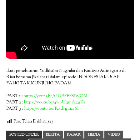
Ikuti penelusuran Yudhistira Nugraha dan Radityo Adinegoro di
Riau bersama Jikalahari dalam episode INDONESIAKU: API
YANG TAK KUNJUNG PADAM
PART 1 :
https://youtu.be/GUBEFFSiWCM
PART 2 :
https://youtu.be/4woUgmAggKs
PART 3 :
https://youtu.be/Rxdrguizv6I
Post Telah Dilihat:
523
POSTED UNDER
BERITA
KABAR
MEDIA
VIDEO