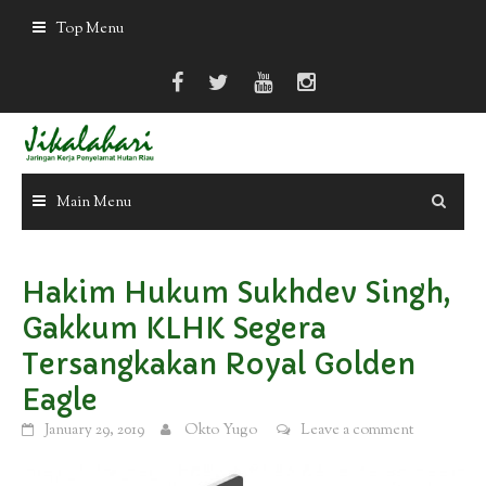
Skip
Top Menu
to
content
Main Menu
Hakim Hukum Sukhdev Singh,
Gakkum KLHK Segera
Tersangkakan Royal Golden
Eagle
January 29, 2019
Okto Yugo
Leave a comment