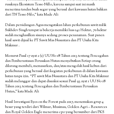
rusaknya Ekosistem Tesso Nillo, karena sampai saat ini masih
menerima tandan buah segar yang berasal dari kawasan hutan bahkan
dari TN Tesso Nilo,” kata Made Ali
Dalam persidangan Agus mengatakan lahan perkebunan sawit milik
Sukhdev Singh tempat ia bekerja memiliki luas 142 Hektar, 70 hektar
sudah menghasilkan sisanya sedang proses penanaman. Saat panen
hasil sawit dijual ke PT Sawit Mas Nusantara dan PT Usaha Kita
Makmur .
Menurut Pasal 17 ayat 2 (e) UU No 18 Tahun 2013 tentang Pencegahan
dan Pemberantasan Perusakan Hutan menyebutkan Setiap orang
dilarang membeli, memasarkan, dan/atau mengolah hasil kebun dari
perkebunan yang berasal dari kegiatan perkebunan di dalam kawasan
hutan tanpa izin. “PT sawit Mas Nusantara dan PT Usaha Kita Makmur
sudah melanggar dan dapat disanksi sesuai Pasal 93 ayat 1 UU No 18
Tahun 2013 tentang Pencegahan dan Pemberantasan Perusakan
Hutan,” kata Made Ali
Hasil Investigasi Eyes on the Forest pada 2017, menemukan grup 4
besar yang terdiri dari Wilmar, Musimas, Golden Agri – Resources
dan Royal Golden Eagle menerima cpo yang bersumber dari PKS