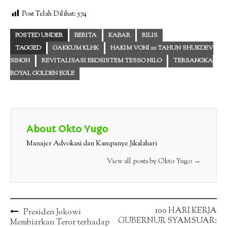
Post Telah Dilihat:
574
POSTED UNDER
BERITA
KABAR
RILIS
TAGGED
GAKKUM KLHK
HAKIM VONI 10 TAHUN SHUKDEV
SINGH
REVITALISASI EKOSISTEM TESSO NILO
TERSANGKA
ROYAL GOLDEN EGLE
About Okto Yugo
Manajer Advokasi dan Kampanye Jikalahari
View all posts by Okto Yugo
→
Post
100 HARI KERJA
Presiden Jokowi
GUBERNUR SYAMSUAR:
Membiarkan Teror terhadap
navigation