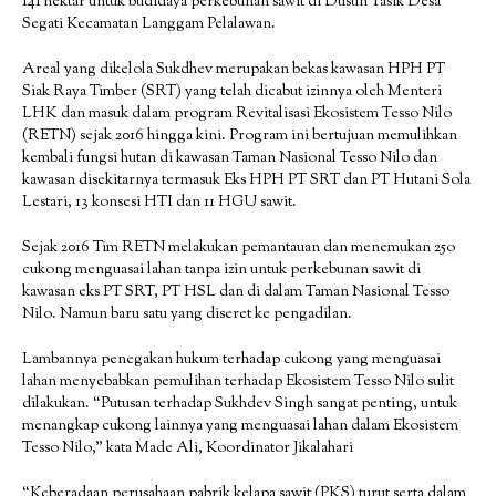
141 hektar untuk budidaya perkebunan sawit di Dusun Tasik Desa
Segati Kecamatan Langgam Pelalawan.
Areal yang dikelola Sukdhev merupakan bekas kawasan HPH PT
Siak Raya Timber (SRT) yang telah dicabut izinnya oleh Menteri
LHK dan masuk dalam program Revitalisasi Ekosistem Tesso Nilo
(RETN) sejak 2016 hingga kini. Program ini bertujuan memulihkan
kembali fungsi hutan di kawasan Taman Nasional Tesso Nilo dan
kawasan disekitarnya termasuk Eks HPH PT SRT dan PT Hutani Sola
Lestari, 13 konsesi HTI dan 11 HGU sawit.
Sejak 2016 Tim RETN melakukan pemantauan dan menemukan 25o
cukong menguasai lahan tanpa izin untuk perkebunan sawit di
kawasan eks PT SRT, PT HSL dan di dalam Taman Nasional Tesso
Nilo. Namun baru satu yang diseret ke pengadilan.
Lambannya penegakan hukum terhadap cukong yang menguasai
lahan menyebabkan pemulihan terhadap Ekosistem Tesso Nilo sulit
dilakukan. “Putusan terhadap Sukhdev Singh sangat penting, untuk
menangkap cukong lainnya yang menguasai lahan dalam Ekosistem
Tesso Nilo,” kata Made Ali, Koordinator Jikalahari
“Keberadaan perusahaan pabrik kelapa sawit (PKS) turut serta dalam