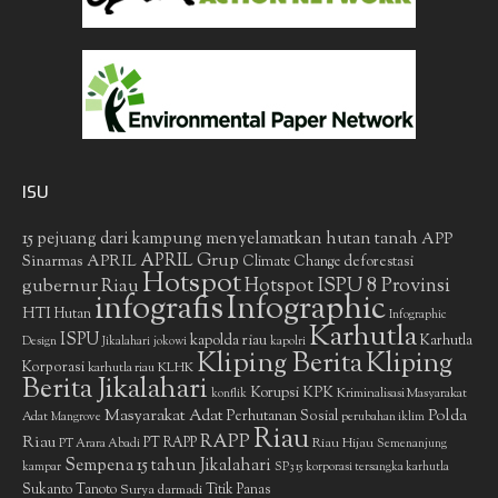
ISU
15 pejuang dari kampung menyelamatkan hutan tanah
APP
APRIL Grup
Sinarmas
APRIL
deforestasi
Climate Change
Hotspot
gubernur Riau
Hotspot ISPU 8 Provinsi
infografis
Infographic
HTI
Hutan
Infographic
Karhutla
ISPU
kapolda riau
Karhutla
Design
Jikalahari
jokowi
kapolri
Kliping Berita
Kliping
Korporasi
KLHK
karhutla riau
Berita Jikalahari
Korupsi
KPK
Kriminalisasi Masyarakat
konflik
Masyarakat Adat
Polda
Perhutanan Sosial
Adat
Mangrove
perubahan iklim
Riau
RAPP
Riau
PT RAPP
Riau Hijau
PT Arara Abadi
Semenanjung
Sempena 15 tahun Jikalahari
kampar
SP3 15 korporasi tersangka karhutla
Sukanto Tanoto
Surya darmadi
Titik Panas