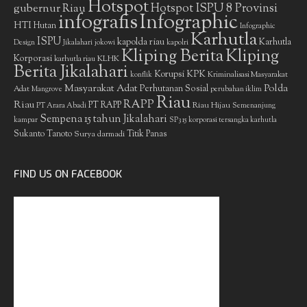
Hotspot
gubernur Riau
Hotspot ISPU 8 Provinsi
infografis
Infographic
HTI
Hutan
Infographic
Karhutla
ISPU
kapolda riau
Karhutla
Design
Jikalahari
jokowi
kapolri
Kliping Berita
Kliping
Korporasi
KLHK
karhutla riau
Berita Jikalahari
Korupsi
KPK
Kriminalisasi Masyarakat
konflik
Masyarakat Adat
Polda
Perhutanan Sosial
Adat
Mangrove
perubahan iklim
Riau
RAPP
Riau
PT RAPP
Riau Hijau
PT Arara Abadi
Semenanjung
Sempena 15 tahun Jikalahari
kampar
SP3 15 korporasi tersangka karhutla
Sukanto Tanoto
Surya darmadi
Titik Panas
FIND US ON FACEBOOK