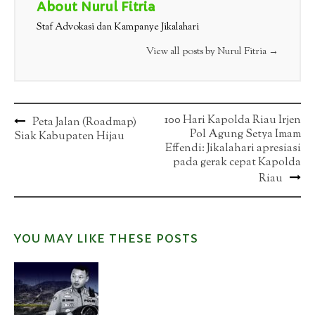
About Nurul Fitria
Staf Advokasi dan Kampanye Jikalahari
View all posts by Nurul Fitria
→
Post
100 Hari Kapolda Riau Irjen
Peta Jalan (Roadmap)
Pol Agung Setya Imam
Siak Kabupaten Hijau
navigation
Effendi: Jikalahari apresiasi
pada gerak cepat Kapolda
Riau
YOU MAY LIKE THESE POSTS