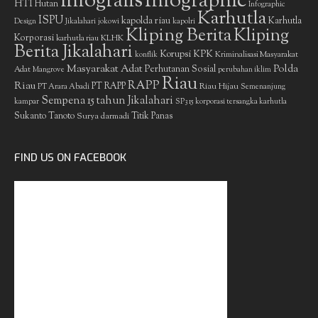
infografis
Infographic
HTI
Hutan
Infographic
Karhutla
ISPU
kapolda riau
Karhutla
Design
Jikalahari
jokowi
kapolri
Kliping Berita
Kliping
Korporasi
KLHK
karhutla riau
Berita Jikalahari
Korupsi
KPK
Kriminalisasi Masyarakat
konflik
Masyarakat Adat
Polda
Perhutanan Sosial
Adat
Mangrove
perubahan iklim
Riau
RAPP
Riau
PT RAPP
Riau Hijau
PT Arara Abadi
Semenanjung
Sempena 15 tahun Jikalahari
kampar
SP3 15 korporasi tersangka karhutla
Sukanto Tanoto
Surya darmadi
Titik Panas
FIND US ON FACEBOOK