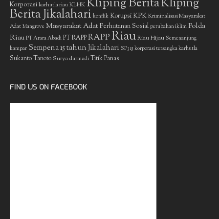
Kliping Berita
Kliping
Korporasi
KLHK
karhutla riau
Berita Jikalahari
Korupsi
KPK
Kriminalisasi Masyarakat
konflik
Masyarakat Adat
Polda
Perhutanan Sosial
Adat
Mangrove
perubahan iklim
Riau
RAPP
Riau
PT RAPP
Riau Hijau
PT Arara Abadi
Semenanjung
Sempena 15 tahun Jikalahari
kampar
SP3 15 korporasi tersangka karhutla
Sukanto Tanoto
Surya darmadi
Titik Panas
FIND US ON FACEBOOK