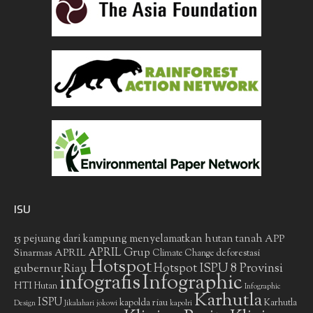
ISU
15 pejuang dari kampung menyelamatkan hutan tanah
APP
APRIL Grup
Sinarmas
APRIL
deforestasi
Climate Change
Hotspot
gubernur Riau
Hotspot ISPU 8 Provinsi
infografis
Infographic
HTI
Hutan
Infographic
Karhutla
ISPU
kapolda riau
Karhutla
Design
Jikalahari
jokowi
kapolri