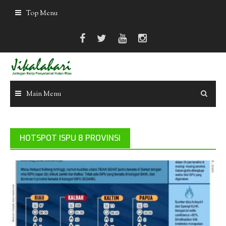
Skip
Top Menu
to
content
Main Menu
HOTSPOT ISPU 8 PROVINSI