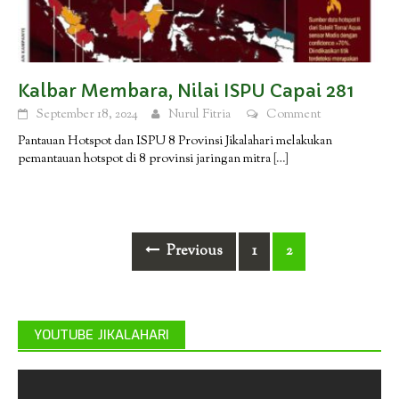
Kalbar Membara, Nilai ISPU Capai 281
September 18, 2024
Nurul Fitria
Comment
Pantauan Hotspot dan ISPU 8 Provinsi Jikalahari melakukan
pemantauan hotspot di 8 provinsi jaringan mitra
[…]
Posts
Previous
1
2
navigation
YOUTUBE JIKALAHARI