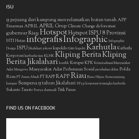
ISU
15 pejuang dari kampung menyelamatkan hutan tanah
APP
APRIL Grup
Sinarmas
APRIL
deforestasi
Climate Change
Hotspot
gubernur Riau
Hotspot ISPU 8 Provinsi
infografis
Infographic
HTI
Hutan
Infographic
Karhutla
ISPU
kapolda riau
Karhutla
Design
Jikalahari
jokowi
kapolri
Kliping Berita
Kliping
Korporasi
KLHK
karhutla riau
Berita Jikalahari
Korupsi
KPK
Kriminalisasi Masyarakat
konflik
Masyarakat Adat
Polda
Perhutanan Sosial
Adat
Mangrove
perubahan iklim
Riau
RAPP
Riau
PT RAPP
Riau Hijau
PT Arara Abadi
Semenanjung
Sempena 15 tahun Jikalahari
kampar
SP3 15 korporasi tersangka karhutla
Sukanto Tanoto
Surya darmadi
Titik Panas
FIND US ON FACEBOOK