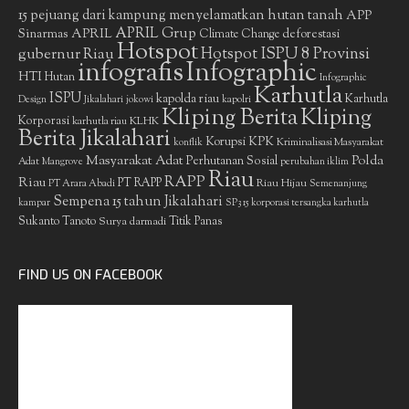
15 pejuang dari kampung menyelamatkan hutan tanah
APP
APRIL Grup
Sinarmas
APRIL
deforestasi
Climate Change
Hotspot
gubernur Riau
Hotspot ISPU 8 Provinsi
infografis
Infographic
HTI
Hutan
Infographic
Karhutla
ISPU
kapolda riau
Karhutla
Design
Jikalahari
jokowi
kapolri
Kliping Berita
Kliping
Korporasi
KLHK
karhutla riau
Berita Jikalahari
Korupsi
KPK
Kriminalisasi Masyarakat
konflik
Masyarakat Adat
Polda
Perhutanan Sosial
Adat
Mangrove
perubahan iklim
Riau
RAPP
Riau
PT RAPP
Riau Hijau
PT Arara Abadi
Semenanjung
Sempena 15 tahun Jikalahari
kampar
SP3 15 korporasi tersangka karhutla
Sukanto Tanoto
Surya darmadi
Titik Panas
FIND US ON FACEBOOK