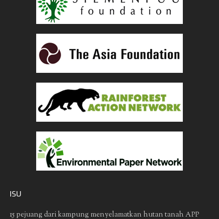
ISU
15 pejuang dari kampung menyelamatkan hutan tanah
APP