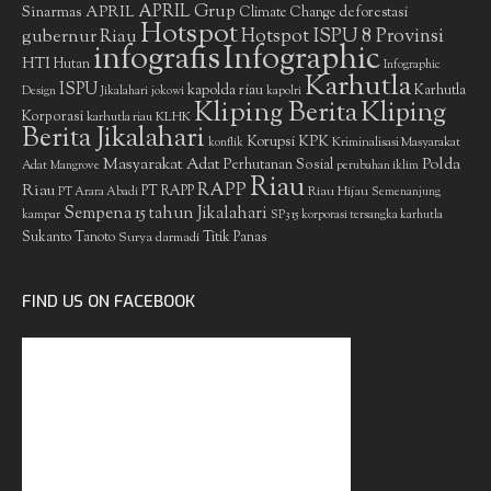
APRIL Grup
Sinarmas
APRIL
deforestasi
Climate Change
Hotspot
gubernur Riau
Hotspot ISPU 8 Provinsi
infografis
Infographic
HTI
Hutan
Infographic
Karhutla
ISPU
kapolda riau
Karhutla
Design
Jikalahari
jokowi
kapolri
Kliping Berita
Kliping
Korporasi
KLHK
karhutla riau
Berita Jikalahari
Korupsi
KPK
Kriminalisasi Masyarakat
konflik
Masyarakat Adat
Polda
Perhutanan Sosial
Adat
Mangrove
perubahan iklim
Riau
RAPP
Riau
PT RAPP
Riau Hijau
PT Arara Abadi
Semenanjung
Sempena 15 tahun Jikalahari
kampar
SP3 15 korporasi tersangka karhutla
Sukanto Tanoto
Surya darmadi
Titik Panas
FIND US ON FACEBOOK