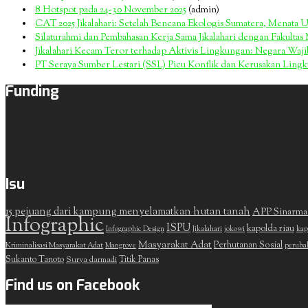
8 Hotspot pada 24-30 November 2025
(admin)
CAT 2025 Jikalahari: Setelah Bencana Ekologis Sumatera, Menata 
Silaturahmi dan Pembahasan Kerja Sama Jikalahari dengan Fakulta
Jikalahari Kecam Teror terhadap Aktivis Lingkungan: Negara Wa
PT Seraya Sumber Lestari (SSL) Picu Konflik dan Kerusakan Ling
Funding
Isu
15 pejuang dari kampung menyelamatkan hutan tanah
APP Sinarma
Infographic
ISPU
kapolda riau
Infographic Design
Jikalahari
jokowi
kap
Masyarakat Adat
Perhutanan Sosial
Kriminalisasi Masyarakat Adat
Mangrove
peruba
Sukanto Tanoto
Surya darmadi
Titik Panas
Find us on Facebook