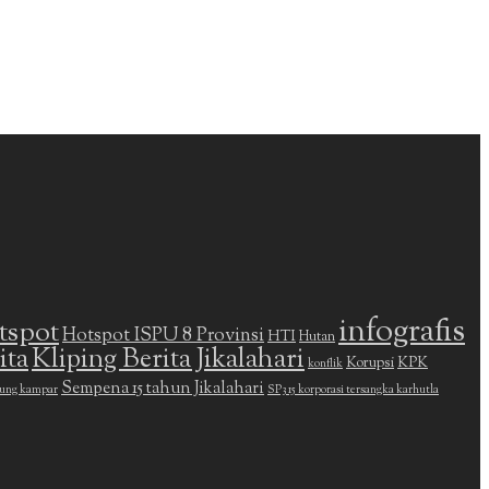
infografis
tspot
Hotspot ISPU 8 Provinsi
HTI
Hutan
ita
Kliping Berita Jikalahari
Korupsi
KPK
konflik
Sempena 15 tahun Jikalahari
ung kampar
SP3 15 korporasi tersangka karhutla