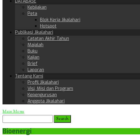
DATABASE
Kebijakan
Peta
Blok Kerja Jikalahari
Hotspot
Publikasi Jikalahari
Catatan Akhir Tahun
Majalah
Buku
Kajian
Brief
Laporan
Tentang Kami
Profil Jikalahari
Visi, Misi dan Program
Kepengurusan
Anggota Jikalahari
Main Menu
Bioenergi