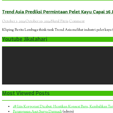
Trend Asia Prediksi Permintaan Pelet Kayu Capai 36 
October 1, 2024
October 10, 2024
Nurul Fitria
Comment
Kliping Berita Lembaga think-tank Trend Asia melihat industri pelet kayu 
Youtube Jikalahari
Most Viewed Posts
28 Izin Korporasi Dicabut: Hentikan Konsesi Baru, Kembalikan T
Perampasan Aset Surya Darmadi
(admin)