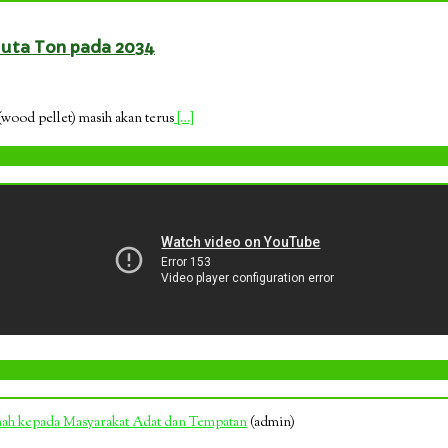
Juta Ton pada 2034
(wood pellet) masih akan terus
[…]
anah kepada Masyarakat Adat dan Tempatan
(admin)