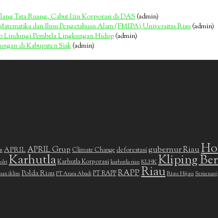
Ulang Tata Ruang, Cabut Izin Korporasi di DAS
(admin)
s Matematika dan Ilmu Pengetahuan Alam (FMIPA) Universitas Riau
(admin)
jib Lindungi Pembela Lingkungan Hidup
(admin)
kungan di Kabupaten Siak
(admin)
Ho
gubernur Riau
APRIL Grup
s
APRIL
deforestasi
Climate Change
Karhutla
Kliping Ber
Karhutla Korporasi
KLHK
karhutla riau
olri
Riau
RAPP
Polda Riau
PT RAPP
Riau Hijau
han iklim
PT Arara Abadi
Semenanj