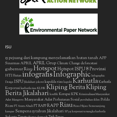
ISU
15 pejuang dari kampung menyelamatkan hutan tanah
APP
APRIL Grup
Sinarmas
APRIL
deforestasi
Climate Change
Hotspot
gubernur Riau
Hotspot ISPU 8 Provinsi
infografis
Infographic
HTI
Hutan
Infographic
Karhutla
ISPU
kapolda riau
Karhutla
Design
Jikalahari
jokowi
kapolri
Kliping Berita
Kliping
Korporasi
KLHK
karhutla riau
Berita Jikalahari
Korupsi
KPK
Kriminalisasi Masyarakat
konflik
Masyarakat Adat
Polda
Perhutanan Sosial
Adat
Mangrove
perubahan iklim
Riau
RAPP
Riau
PT RAPP
Riau Hijau
PT Arara Abadi
Semenanjung
Sempena 15 tahun Jikalahari
kampar
SP3 15 korporasi tersangka karhutla
Sukanto Tanoto
Surya darmadi
Titik Panas